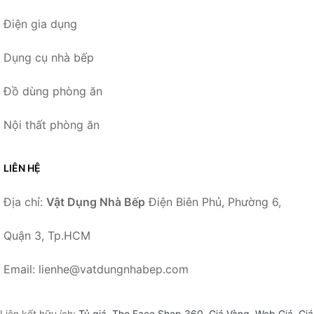
Điện gia dụng
Dụng cụ nhà bếp
Đồ dùng phòng ăn
Nội thất phòng ăn
LIÊN HỆ
Địa chỉ:
Vật Dụng Nhà Bếp
Điện Biên Phủ, Phường 6,
Quận 3, Tp.HCM
Email: lienhe@vatdungnhabep.com
Liên kết hữu ích:
Tỷ giá
,
The Face Shop 360
,
Giá Vàng
,
Web Giá
,
Giá