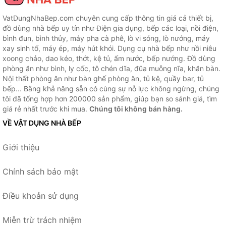
VatDungNhaBep.com chuyên cung cấp thông tin giá cả thiết bị,
đồ dùng nhà bếp uy tín như Điện gia dụng, bếp các loại, nồi điện,
bình đun, bình thủy, máy pha cà phê, lò vi sóng, lò nướng, máy
xay sinh tố, máy ép, máy hút khói. Dụng cụ nhà bếp như nồi niêu
xoong chảo, dao kéo, thớt, kệ tủ, ấm nước, bếp nướng. Đồ dùng
phòng ăn như bình, ly cốc, tô chén dĩa, đũa muỗng nĩa, khăn bàn.
Nội thất phòng ăn như bàn ghế phòng ăn, tủ kệ, quầy bar, tủ
bếp... Bằng khả năng sẵn có cùng sự nỗ lực không ngừng, chúng
tôi đã tổng hợp hơn 200000 sản phẩm, giúp bạn so sánh giá, tìm
giá rẻ nhất trước khi mua.
Chúng tôi không bán hàng.
VỀ VẬT DỤNG NHÀ BẾP
Giới thiệu
Chính sách bảo mật
Điều khoản sử dụng
Miễn trừ trách nhiệm