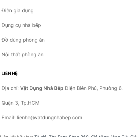
Điện gia dụng
Dụng cụ nhà bếp
Đồ dùng phòng ăn
Nội thất phòng ăn
LIÊN HỆ
Địa chỉ:
Vật Dụng Nhà Bếp
Điện Biên Phủ, Phường 6,
Quận 3, Tp.HCM
Email: lienhe@vatdungnhabep.com
Liên kết hữu ích:
Tỷ giá
,
The Face Shop 360
,
Giá Vàng
,
Web Giá
,
Giá