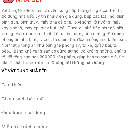
VatDungNhaBep.com chuyên cung cấp thông tin giá cả thiết bị,
đồ dùng nhà bếp uy tín như Điện gia dụng, bếp các loại, nồi điện,
bình đun, bình thủy, máy pha cà phê, lò vi sóng, lò nướng, máy
xay sinh tố, máy ép, máy hút khói. Dụng cụ nhà bếp như nồi niêu
xoong chảo, dao kéo, thớt, kệ tủ, ấm nước, bếp nướng. Đồ dùng
phòng ăn như bình, ly cốc, tô chén dĩa, đũa muỗng nĩa, khăn bàn.
Nội thất phòng ăn như bàn ghế phòng ăn, tủ kệ, quầy bar, tủ
bếp... Bằng khả năng sẵn có cùng sự nỗ lực không ngừng, chúng
tôi đã tổng hợp hơn 200000 sản phẩm, giúp bạn so sánh giá, tìm
giá rẻ nhất trước khi mua.
Chúng tôi không bán hàng.
VỀ VẬT DỤNG NHÀ BẾP
Giới thiệu
Chính sách bảo mật
Điều khoản sử dụng
Miễn trừ trách nhiệm