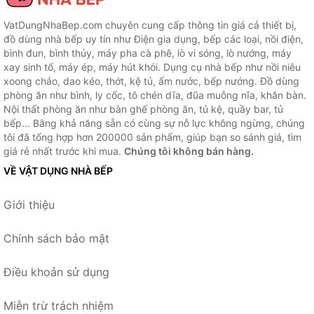
VatDungNhaBep.com chuyên cung cấp thông tin giá cả thiết bị,
đồ dùng nhà bếp uy tín như Điện gia dụng, bếp các loại, nồi điện,
bình đun, bình thủy, máy pha cà phê, lò vi sóng, lò nướng, máy
xay sinh tố, máy ép, máy hút khói. Dụng cụ nhà bếp như nồi niêu
xoong chảo, dao kéo, thớt, kệ tủ, ấm nước, bếp nướng. Đồ dùng
phòng ăn như bình, ly cốc, tô chén dĩa, đũa muỗng nĩa, khăn bàn.
Nội thất phòng ăn như bàn ghế phòng ăn, tủ kệ, quầy bar, tủ
bếp... Bằng khả năng sẵn có cùng sự nỗ lực không ngừng, chúng
tôi đã tổng hợp hơn 200000 sản phẩm, giúp bạn so sánh giá, tìm
giá rẻ nhất trước khi mua.
Chúng tôi không bán hàng.
VỀ VẬT DỤNG NHÀ BẾP
Giới thiệu
Chính sách bảo mật
Điều khoản sử dụng
Miễn trừ trách nhiệm