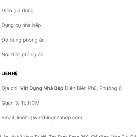
Điện gia dụng
Dụng cụ nhà bếp
Đồ dùng phòng ăn
Nội thất phòng ăn
LIÊN HỆ
Địa chỉ:
Vật Dụng Nhà Bếp
Điện Biên Phủ, Phường 6,
Quận 3, Tp.HCM
Email: lienhe@vatdungnhabep.com
Liên kết hữu ích:
Tỷ giá
,
The Face Shop 360
,
Giá Vàng
,
Web Giá
,
Giá