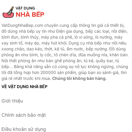
VatDungNhaBep.com chuyên cung cấp thông tin giá cả thiết bị,
đồ dùng nhà bếp uy tín như Điện gia dụng, bếp các loại, nồi điện,
bình đun, bình thủy, máy pha cà phê, lò vi sóng, lò nướng, máy
xay sinh tố, máy ép, máy hút khói. Dụng cụ nhà bếp như nồi niêu
xoong chảo, dao kéo, thớt, kệ tủ, ấm nước, bếp nướng. Đồ dùng
phòng ăn như bình, ly cốc, tô chén dĩa, đũa muỗng nĩa, khăn bàn.
Nội thất phòng ăn như bàn ghế phòng ăn, tủ kệ, quầy bar, tủ
bếp... Bằng khả năng sẵn có cùng sự nỗ lực không ngừng, chúng
tôi đã tổng hợp hơn 200000 sản phẩm, giúp bạn so sánh giá, tìm
giá rẻ nhất trước khi mua.
Chúng tôi không bán hàng.
VỀ VẬT DỤNG NHÀ BẾP
Giới thiệu
Chính sách bảo mật
Điều khoản sử dụng