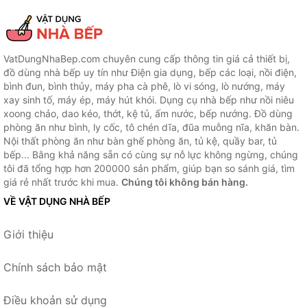
VatDungNhaBep.com chuyên cung cấp thông tin giá cả thiết bị,
đồ dùng nhà bếp uy tín như Điện gia dụng, bếp các loại, nồi điện,
bình đun, bình thủy, máy pha cà phê, lò vi sóng, lò nướng, máy
xay sinh tố, máy ép, máy hút khói. Dụng cụ nhà bếp như nồi niêu
xoong chảo, dao kéo, thớt, kệ tủ, ấm nước, bếp nướng. Đồ dùng
phòng ăn như bình, ly cốc, tô chén dĩa, đũa muỗng nĩa, khăn bàn.
Nội thất phòng ăn như bàn ghế phòng ăn, tủ kệ, quầy bar, tủ
bếp... Bằng khả năng sẵn có cùng sự nỗ lực không ngừng, chúng
tôi đã tổng hợp hơn 200000 sản phẩm, giúp bạn so sánh giá, tìm
giá rẻ nhất trước khi mua.
Chúng tôi không bán hàng.
VỀ VẬT DỤNG NHÀ BẾP
Giới thiệu
Chính sách bảo mật
Điều khoản sử dụng