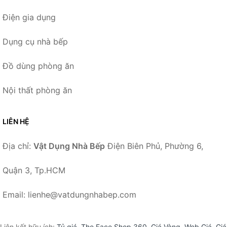
Điện gia dụng
Dụng cụ nhà bếp
Đồ dùng phòng ăn
Nội thất phòng ăn
LIÊN HỆ
Địa chỉ:
Vật Dụng Nhà Bếp
Điện Biên Phủ, Phường 6,
Quận 3, Tp.HCM
Email: lienhe@vatdungnhabep.com
Liên kết hữu ích:
Tỷ giá
,
The Face Shop 360
,
Giá Vàng
,
Web Giá
,
Giá