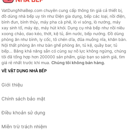
VatDungNhaBep.com chuyên cung cấp thông tin giá cả thiết bị,
đồ dùng nhà bếp uy tín như Điện gia dụng, bếp các loại, nồi điện,
bình đun, bình thủy, máy pha cà phê, lò vi sóng, lò nướng, máy
xay sinh tố, máy ép, máy hút khói. Dụng cụ nhà bếp như nồi niêu
xoong chảo, dao kéo, thớt, kệ tủ, ấm nước, bếp nướng. Đồ dùng
phòng ăn như bình, ly cốc, tô chén dĩa, đũa muỗng nĩa, khăn bàn.
Nội thất phòng ăn như bàn ghế phòng ăn, tủ kệ, quầy bar, tủ
bếp... Bằng khả năng sẵn có cùng sự nỗ lực không ngừng, chúng
tôi đã tổng hợp hơn 200000 sản phẩm, giúp bạn so sánh giá, tìm
giá rẻ nhất trước khi mua.
Chúng tôi không bán hàng.
VỀ VẬT DỤNG NHÀ BẾP
Giới thiệu
Chính sách bảo mật
Điều khoản sử dụng
Miễn trừ trách nhiệm