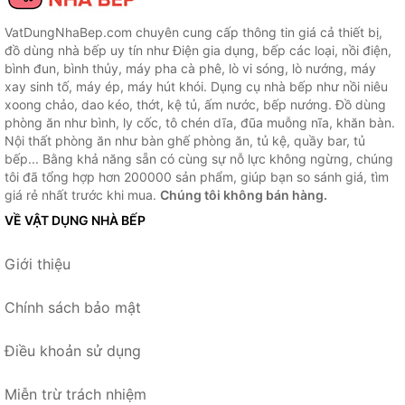
VatDungNhaBep.com chuyên cung cấp thông tin giá cả thiết bị,
đồ dùng nhà bếp uy tín như Điện gia dụng, bếp các loại, nồi điện,
bình đun, bình thủy, máy pha cà phê, lò vi sóng, lò nướng, máy
xay sinh tố, máy ép, máy hút khói. Dụng cụ nhà bếp như nồi niêu
xoong chảo, dao kéo, thớt, kệ tủ, ấm nước, bếp nướng. Đồ dùng
phòng ăn như bình, ly cốc, tô chén dĩa, đũa muỗng nĩa, khăn bàn.
Nội thất phòng ăn như bàn ghế phòng ăn, tủ kệ, quầy bar, tủ
bếp... Bằng khả năng sẵn có cùng sự nỗ lực không ngừng, chúng
tôi đã tổng hợp hơn 200000 sản phẩm, giúp bạn so sánh giá, tìm
giá rẻ nhất trước khi mua.
Chúng tôi không bán hàng.
VỀ VẬT DỤNG NHÀ BẾP
Giới thiệu
Chính sách bảo mật
Điều khoản sử dụng
Miễn trừ trách nhiệm