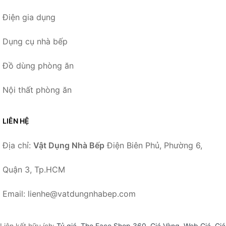
Điện gia dụng
Dụng cụ nhà bếp
Đồ dùng phòng ăn
Nội thất phòng ăn
LIÊN HỆ
Địa chỉ:
Vật Dụng Nhà Bếp
Điện Biên Phủ, Phường 6,
Quận 3, Tp.HCM
Email: lienhe@vatdungnhabep.com
Liên kết hữu ích:
Tỷ giá
,
The Face Shop 360
,
Giá Vàng
,
Web Giá
,
Giá