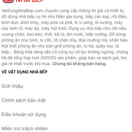
VatDungNhaBep.com chuyên cung cấp thông tin giá cả thiết bị,
đồ dùng nhà bếp uy tín như Điện gia dụng, bếp các loại, nồi điện,
bình đun, bình thủy, máy pha cà phê, lò vi sóng, lò nướng, máy
xay sinh tố, máy ép, máy hút khói. Dụng cụ nhà bếp như nồi niêu
xoong chảo, dao kéo, thớt, kệ tủ, ấm nước, bếp nướng. Đồ dùng
phòng ăn như bình, ly cốc, tô chén dĩa, đũa muỗng nĩa, khăn bàn.
Nội thất phòng ăn như bàn ghế phòng ăn, tủ kệ, quầy bar, tủ
bếp... Bằng khả năng sẵn có cùng sự nỗ lực không ngừng, chúng
tôi đã tổng hợp hơn 200000 sản phẩm, giúp bạn so sánh giá, tìm
giá rẻ nhất trước khi mua.
Chúng tôi không bán hàng.
VỀ VẬT DỤNG NHÀ BẾP
Giới thiệu
Chính sách bảo mật
Điều khoản sử dụng
Miễn trừ trách nhiệm