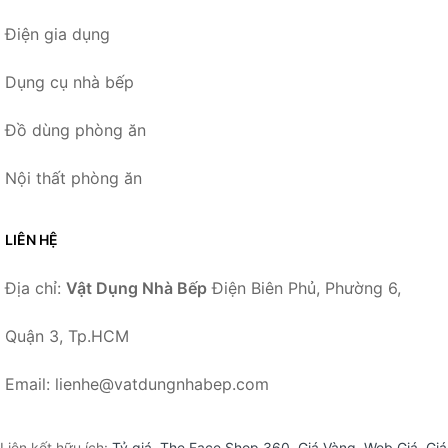
Điện gia dụng
Dụng cụ nhà bếp
Đồ dùng phòng ăn
Nội thất phòng ăn
LIÊN HỆ
Địa chỉ:
Vật Dụng Nhà Bếp
Điện Biên Phủ, Phường 6,
Quận 3, Tp.HCM
Email: lienhe@vatdungnhabep.com
Liên kết hữu ích:
Tỷ giá
,
The Face Shop 360
,
Giá Vàng
,
Web Giá
,
Giá