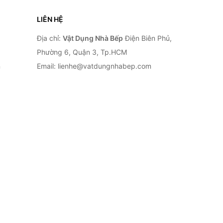
LIÊN HỆ
Địa chỉ:
Vật Dụng Nhà Bếp
Điện Biên Phủ,
Phường 6, Quận 3, Tp.HCM
n
Email: lienhe@vatdungnhabep.com