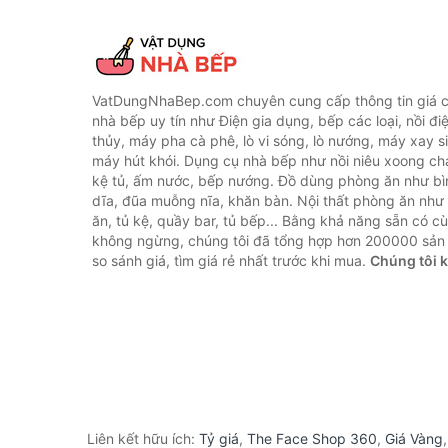
VatDungNhaBep.com chuyên cung cấp thông tin giá cả
nhà bếp uy tín như Điện gia dụng, bếp các loại, nồi điệ
thủy, máy pha cà phê, lò vi sóng, lò nướng, máy xay s
máy hút khói. Dụng cụ nhà bếp như nồi niêu xoong chả
kệ tủ, ấm nước, bếp nướng. Đồ dùng phòng ăn như bìn
dĩa, đũa muỗng nĩa, khăn bàn. Nội thất phòng ăn nh
ăn, tủ kệ, quầy bar, tủ bếp... Bằng khả năng sẵn có c
không ngừng, chúng tôi đã tổng hợp hơn 200000 sản
so sánh giá, tìm giá rẻ nhất trước khi mua.
Chúng tôi 
Liên kết hữu ích:
Tỷ giá
,
The Face Shop 360
,
Giá Vàng