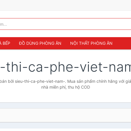
À BẾP
ĐỒ DÙNG PHÒNG ĂN
NỘI THẤT PHÒNG ĂN
u-thi-ca-phe-viet-n
án bởi sieu-thi-ca-phe-viet-nam-. Mua sản phẩm chính hãng với giá 
nhà miễn phí, thu hộ COD