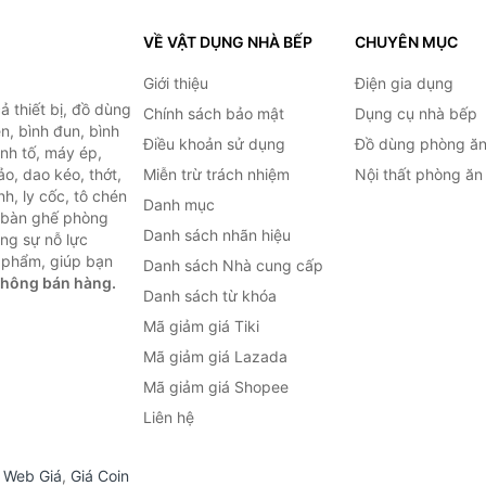
VỀ VẬT DỤNG NHÀ BẾP
CHUYÊN MỤC
Giới thiệu
Điện gia dụng
 thiết bị, đồ dùng
Chính sách bảo mật
Dụng cụ nhà bếp
n, bình đun, bình
Điều khoản sử dụng
Đồ dùng phòng ă
inh tố, máy ép,
o, dao kéo, thớt,
Miễn trừ trách nhiệm
Nội thất phòng ăn
h, ly cốc, tô chén
Danh mục
ư bàn ghế phòng
Danh sách nhãn hiệu
ùng sự nỗ lực
 phẩm, giúp bạn
Danh sách Nhà cung cấp
không bán hàng.
Danh sách từ khóa
Mã giảm giá Tiki
Mã giảm giá Lazada
Mã giảm giá Shopee
Liên hệ
,
Web Giá
,
Giá Coin