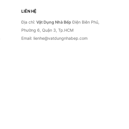
LIÊN HỆ
Địa chỉ:
Vật Dụng Nhà Bếp
Điện Biên Phủ,
Phường 6, Quận 3, Tp.HCM
n
Email: lienhe@vatdungnhabep.com