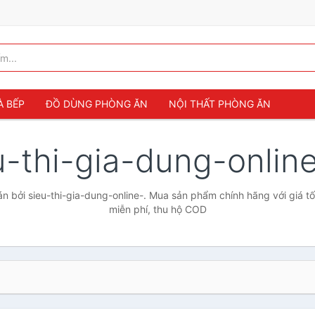
À BẾP
ĐỒ DÙNG PHÒNG ĂN
NỘI THẤT PHÒNG ĂN
u-thi-gia-dung-onlin
 bởi sieu-thi-gia-dung-online-. Mua sản phẩm chính hãng với giá tố
miễn phí, thu hộ COD