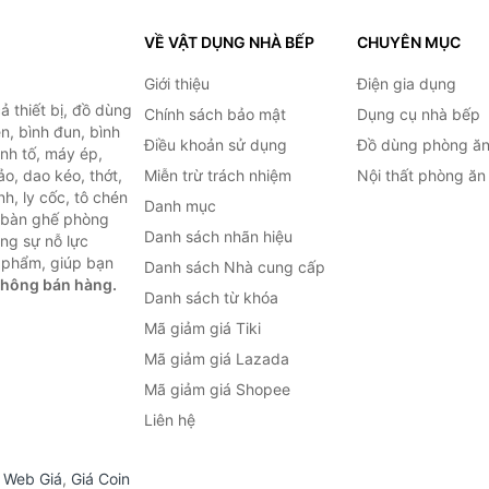
VỀ VẬT DỤNG NHÀ BẾP
CHUYÊN MỤC
Giới thiệu
Điện gia dụng
 thiết bị, đồ dùng
Chính sách bảo mật
Dụng cụ nhà bếp
n, bình đun, bình
Điều khoản sử dụng
Đồ dùng phòng ă
inh tố, máy ép,
o, dao kéo, thớt,
Miễn trừ trách nhiệm
Nội thất phòng ăn
h, ly cốc, tô chén
Danh mục
ư bàn ghế phòng
Danh sách nhãn hiệu
ùng sự nỗ lực
 phẩm, giúp bạn
Danh sách Nhà cung cấp
không bán hàng.
Danh sách từ khóa
Mã giảm giá Tiki
Mã giảm giá Lazada
Mã giảm giá Shopee
Liên hệ
,
Web Giá
,
Giá Coin