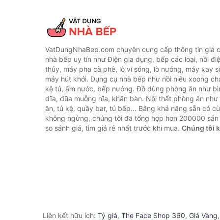
VatDungNhaBep.com chuyên cung cấp thông tin giá cả
nhà bếp uy tín như Điện gia dụng, bếp các loại, nồi điệ
thủy, máy pha cà phê, lò vi sóng, lò nướng, máy xay s
máy hút khói. Dụng cụ nhà bếp như nồi niêu xoong chả
kệ tủ, ấm nước, bếp nướng. Đồ dùng phòng ăn như bìn
dĩa, đũa muỗng nĩa, khăn bàn. Nội thất phòng ăn nh
ăn, tủ kệ, quầy bar, tủ bếp... Bằng khả năng sẵn có c
không ngừng, chúng tôi đã tổng hợp hơn 200000 sản
so sánh giá, tìm giá rẻ nhất trước khi mua.
Chúng tôi 
Liên kết hữu ích:
Tỷ giá
,
The Face Shop 360
,
Giá Vàng