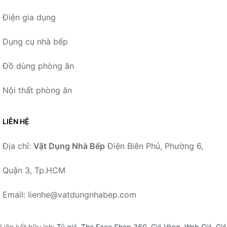
Điện gia dụng
Dụng cụ nhà bếp
Đồ dùng phòng ăn
Nội thất phòng ăn
LIÊN HỆ
Địa chỉ:
Vật Dụng Nhà Bếp
Điện Biên Phủ, Phường 6,
Quận 3, Tp.HCM
Email: lienhe@vatdungnhabep.com
Liên kết hữu ích:
Tỷ giá
,
The Face Shop 360
,
Giá Vàng
,
Web Giá
,
Giá