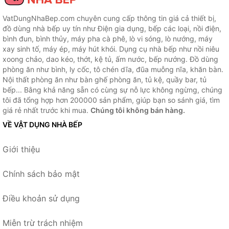
VatDungNhaBep.com chuyên cung cấp thông tin giá cả thiết bị,
đồ dùng nhà bếp uy tín như Điện gia dụng, bếp các loại, nồi điện,
bình đun, bình thủy, máy pha cà phê, lò vi sóng, lò nướng, máy
xay sinh tố, máy ép, máy hút khói. Dụng cụ nhà bếp như nồi niêu
xoong chảo, dao kéo, thớt, kệ tủ, ấm nước, bếp nướng. Đồ dùng
phòng ăn như bình, ly cốc, tô chén dĩa, đũa muỗng nĩa, khăn bàn.
Nội thất phòng ăn như bàn ghế phòng ăn, tủ kệ, quầy bar, tủ
bếp... Bằng khả năng sẵn có cùng sự nỗ lực không ngừng, chúng
tôi đã tổng hợp hơn 200000 sản phẩm, giúp bạn so sánh giá, tìm
giá rẻ nhất trước khi mua.
Chúng tôi không bán hàng.
VỀ VẬT DỤNG NHÀ BẾP
Giới thiệu
Chính sách bảo mật
Điều khoản sử dụng
Miễn trừ trách nhiệm