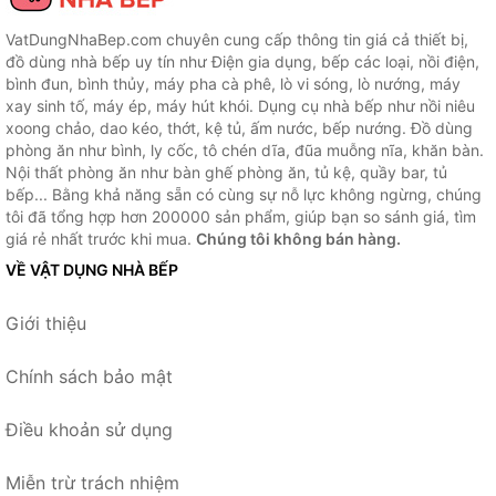
VatDungNhaBep.com chuyên cung cấp thông tin giá cả thiết bị,
đồ dùng nhà bếp uy tín như Điện gia dụng, bếp các loại, nồi điện,
bình đun, bình thủy, máy pha cà phê, lò vi sóng, lò nướng, máy
xay sinh tố, máy ép, máy hút khói. Dụng cụ nhà bếp như nồi niêu
xoong chảo, dao kéo, thớt, kệ tủ, ấm nước, bếp nướng. Đồ dùng
phòng ăn như bình, ly cốc, tô chén dĩa, đũa muỗng nĩa, khăn bàn.
Nội thất phòng ăn như bàn ghế phòng ăn, tủ kệ, quầy bar, tủ
bếp... Bằng khả năng sẵn có cùng sự nỗ lực không ngừng, chúng
tôi đã tổng hợp hơn 200000 sản phẩm, giúp bạn so sánh giá, tìm
giá rẻ nhất trước khi mua.
Chúng tôi không bán hàng.
VỀ VẬT DỤNG NHÀ BẾP
Giới thiệu
Chính sách bảo mật
Điều khoản sử dụng
Miễn trừ trách nhiệm