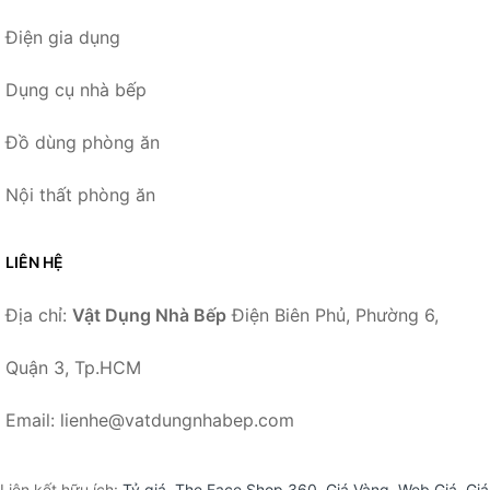
Điện gia dụng
Dụng cụ nhà bếp
Đồ dùng phòng ăn
Nội thất phòng ăn
LIÊN HỆ
Địa chỉ:
Vật Dụng Nhà Bếp
Điện Biên Phủ, Phường 6,
Quận 3, Tp.HCM
Email: lienhe@vatdungnhabep.com
Liên kết hữu ích:
Tỷ giá
,
The Face Shop 360
,
Giá Vàng
,
Web Giá
,
Giá