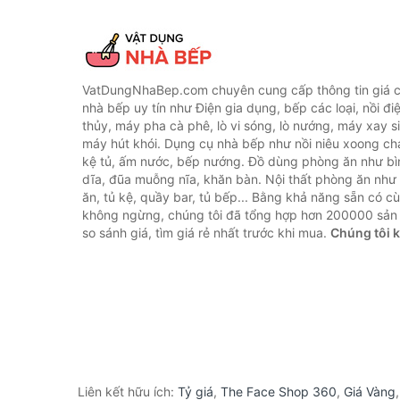
VatDungNhaBep.com chuyên cung cấp thông tin giá cả
nhà bếp uy tín như Điện gia dụng, bếp các loại, nồi điệ
thủy, máy pha cà phê, lò vi sóng, lò nướng, máy xay s
máy hút khói. Dụng cụ nhà bếp như nồi niêu xoong chả
kệ tủ, ấm nước, bếp nướng. Đồ dùng phòng ăn như bìn
dĩa, đũa muỗng nĩa, khăn bàn. Nội thất phòng ăn nh
ăn, tủ kệ, quầy bar, tủ bếp... Bằng khả năng sẵn có c
không ngừng, chúng tôi đã tổng hợp hơn 200000 sản
so sánh giá, tìm giá rẻ nhất trước khi mua.
Chúng tôi 
Liên kết hữu ích:
Tỷ giá
,
The Face Shop 360
,
Giá Vàng