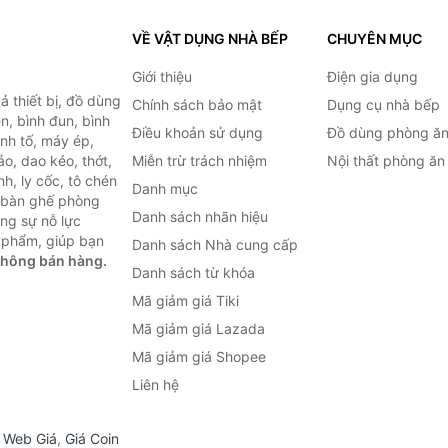
VỀ VẬT DỤNG NHÀ BẾP
CHUYÊN MỤC
Giới thiệu
Điện gia dụng
 thiết bị, đồ dùng
Chính sách bảo mật
Dụng cụ nhà bếp
n, bình đun, bình
Điều khoản sử dụng
Đồ dùng phòng ă
inh tố, máy ép,
o, dao kéo, thớt,
Miễn trừ trách nhiệm
Nội thất phòng ăn
h, ly cốc, tô chén
Danh mục
ư bàn ghế phòng
Danh sách nhãn hiệu
ùng sự nỗ lực
 phẩm, giúp bạn
Danh sách Nhà cung cấp
không bán hàng.
Danh sách từ khóa
Mã giảm giá Tiki
Mã giảm giá Lazada
Mã giảm giá Shopee
Liên hệ
,
Web Giá
,
Giá Coin