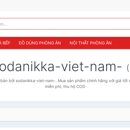
À BẾP
ĐỒ DÙNG PHÒNG ĂN
NỘI THẤT PHÒNG ĂN
odanikka-viet-nam-
bán bởi sodanikka-viet-nam-. Mua sản phẩm chính hãng với giá tốt n
miễn phí, thu hộ COD