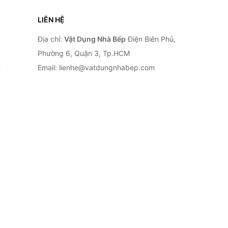
LIÊN HỆ
Địa chỉ:
Vật Dụng Nhà Bếp
Điện Biên Phủ,
Phường 6, Quận 3, Tp.HCM
n
Email: lienhe@vatdungnhabep.com