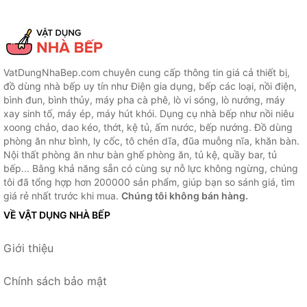
VatDungNhaBep.com chuyên cung cấp thông tin giá cả thiết bị,
đồ dùng nhà bếp uy tín như Điện gia dụng, bếp các loại, nồi điện,
bình đun, bình thủy, máy pha cà phê, lò vi sóng, lò nướng, máy
xay sinh tố, máy ép, máy hút khói. Dụng cụ nhà bếp như nồi niêu
xoong chảo, dao kéo, thớt, kệ tủ, ấm nước, bếp nướng. Đồ dùng
phòng ăn như bình, ly cốc, tô chén dĩa, đũa muỗng nĩa, khăn bàn.
Nội thất phòng ăn như bàn ghế phòng ăn, tủ kệ, quầy bar, tủ
bếp... Bằng khả năng sẵn có cùng sự nỗ lực không ngừng, chúng
tôi đã tổng hợp hơn 200000 sản phẩm, giúp bạn so sánh giá, tìm
giá rẻ nhất trước khi mua.
Chúng tôi không bán hàng.
VỀ VẬT DỤNG NHÀ BẾP
Giới thiệu
Chính sách bảo mật