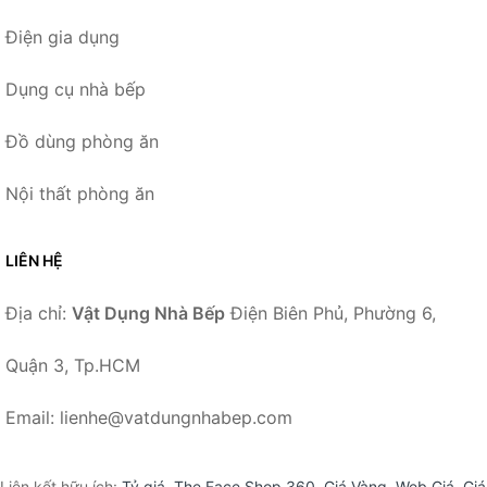
Điện gia dụng
Dụng cụ nhà bếp
Đồ dùng phòng ăn
Nội thất phòng ăn
LIÊN HỆ
Địa chỉ:
Vật Dụng Nhà Bếp
Điện Biên Phủ, Phường 6,
Quận 3, Tp.HCM
Email: lienhe@vatdungnhabep.com
Liên kết hữu ích:
Tỷ giá
,
The Face Shop 360
,
Giá Vàng
,
Web Giá
,
Giá