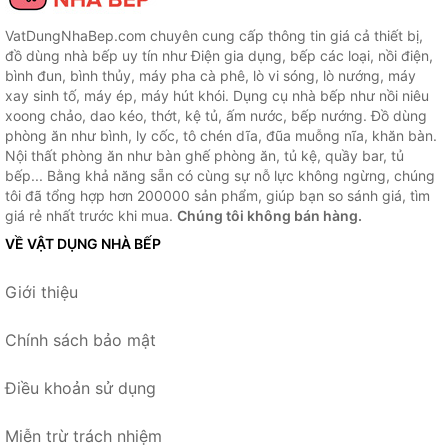
VatDungNhaBep.com chuyên cung cấp thông tin giá cả thiết bị,
đồ dùng nhà bếp uy tín như Điện gia dụng, bếp các loại, nồi điện,
bình đun, bình thủy, máy pha cà phê, lò vi sóng, lò nướng, máy
xay sinh tố, máy ép, máy hút khói. Dụng cụ nhà bếp như nồi niêu
xoong chảo, dao kéo, thớt, kệ tủ, ấm nước, bếp nướng. Đồ dùng
phòng ăn như bình, ly cốc, tô chén dĩa, đũa muỗng nĩa, khăn bàn.
Nội thất phòng ăn như bàn ghế phòng ăn, tủ kệ, quầy bar, tủ
bếp... Bằng khả năng sẵn có cùng sự nỗ lực không ngừng, chúng
tôi đã tổng hợp hơn 200000 sản phẩm, giúp bạn so sánh giá, tìm
giá rẻ nhất trước khi mua.
Chúng tôi không bán hàng.
VỀ VẬT DỤNG NHÀ BẾP
Giới thiệu
Chính sách bảo mật
Điều khoản sử dụng
Miễn trừ trách nhiệm