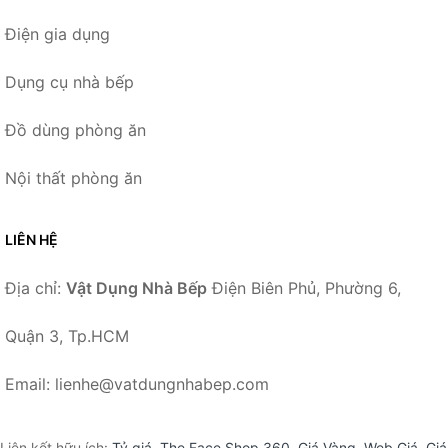
Điện gia dụng
Dụng cụ nhà bếp
Đồ dùng phòng ăn
Nội thất phòng ăn
LIÊN HỆ
Địa chỉ:
Vật Dụng Nhà Bếp
Điện Biên Phủ, Phường 6,
Quận 3, Tp.HCM
Email: lienhe@vatdungnhabep.com
Liên kết hữu ích:
Tỷ giá
,
The Face Shop 360
,
Giá Vàng
,
Web Giá
,
Giá