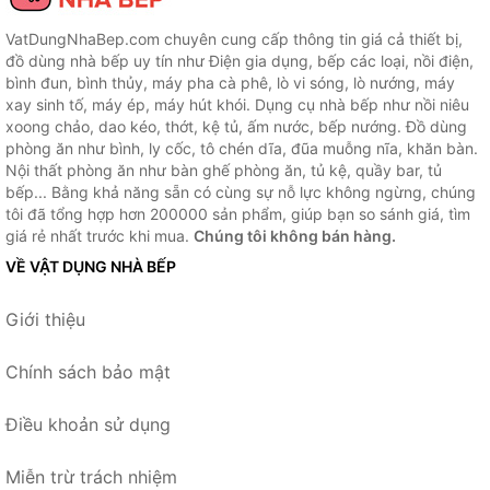
VatDungNhaBep.com chuyên cung cấp thông tin giá cả thiết bị,
đồ dùng nhà bếp uy tín như Điện gia dụng, bếp các loại, nồi điện,
bình đun, bình thủy, máy pha cà phê, lò vi sóng, lò nướng, máy
xay sinh tố, máy ép, máy hút khói. Dụng cụ nhà bếp như nồi niêu
xoong chảo, dao kéo, thớt, kệ tủ, ấm nước, bếp nướng. Đồ dùng
phòng ăn như bình, ly cốc, tô chén dĩa, đũa muỗng nĩa, khăn bàn.
Nội thất phòng ăn như bàn ghế phòng ăn, tủ kệ, quầy bar, tủ
bếp... Bằng khả năng sẵn có cùng sự nỗ lực không ngừng, chúng
tôi đã tổng hợp hơn 200000 sản phẩm, giúp bạn so sánh giá, tìm
giá rẻ nhất trước khi mua.
Chúng tôi không bán hàng.
VỀ VẬT DỤNG NHÀ BẾP
Giới thiệu
Chính sách bảo mật
Điều khoản sử dụng
Miễn trừ trách nhiệm