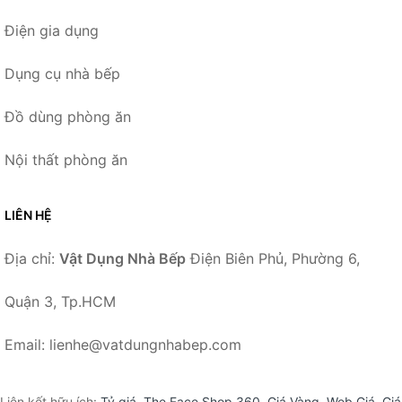
Điện gia dụng
Dụng cụ nhà bếp
Đồ dùng phòng ăn
Nội thất phòng ăn
LIÊN HỆ
Địa chỉ:
Vật Dụng Nhà Bếp
Điện Biên Phủ, Phường 6,
Quận 3, Tp.HCM
Email: lienhe@vatdungnhabep.com
Liên kết hữu ích:
Tỷ giá
,
The Face Shop 360
,
Giá Vàng
,
Web Giá
,
Giá