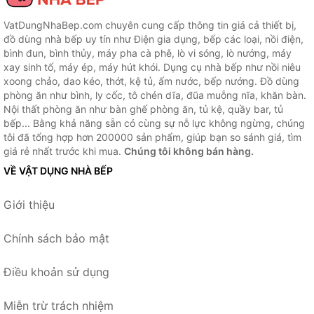
VatDungNhaBep.com chuyên cung cấp thông tin giá cả thiết bị,
đồ dùng nhà bếp uy tín như Điện gia dụng, bếp các loại, nồi điện,
bình đun, bình thủy, máy pha cà phê, lò vi sóng, lò nướng, máy
xay sinh tố, máy ép, máy hút khói. Dụng cụ nhà bếp như nồi niêu
xoong chảo, dao kéo, thớt, kệ tủ, ấm nước, bếp nướng. Đồ dùng
phòng ăn như bình, ly cốc, tô chén dĩa, đũa muỗng nĩa, khăn bàn.
Nội thất phòng ăn như bàn ghế phòng ăn, tủ kệ, quầy bar, tủ
bếp... Bằng khả năng sẵn có cùng sự nỗ lực không ngừng, chúng
tôi đã tổng hợp hơn 200000 sản phẩm, giúp bạn so sánh giá, tìm
giá rẻ nhất trước khi mua.
Chúng tôi không bán hàng.
VỀ VẬT DỤNG NHÀ BẾP
Giới thiệu
Chính sách bảo mật
Điều khoản sử dụng
Miễn trừ trách nhiệm