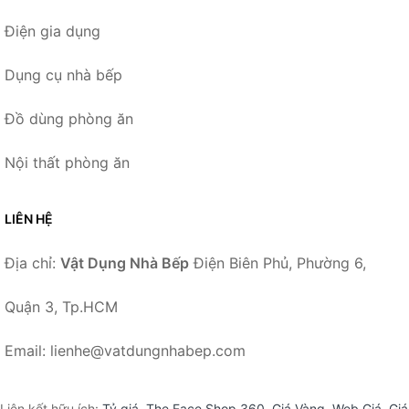
Điện gia dụng
Dụng cụ nhà bếp
Đồ dùng phòng ăn
Nội thất phòng ăn
LIÊN HỆ
Địa chỉ:
Vật Dụng Nhà Bếp
Điện Biên Phủ, Phường 6,
Quận 3, Tp.HCM
Email: lienhe@vatdungnhabep.com
Liên kết hữu ích:
Tỷ giá
,
The Face Shop 360
,
Giá Vàng
,
Web Giá
,
Giá