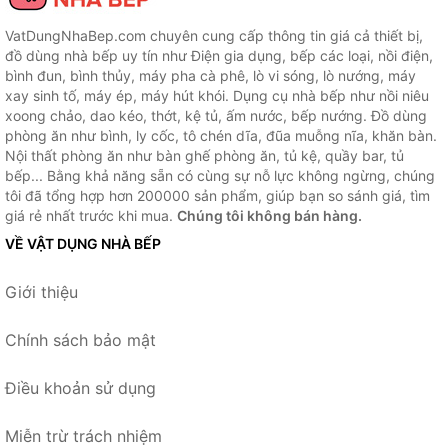
VatDungNhaBep.com chuyên cung cấp thông tin giá cả thiết bị,
đồ dùng nhà bếp uy tín như Điện gia dụng, bếp các loại, nồi điện,
bình đun, bình thủy, máy pha cà phê, lò vi sóng, lò nướng, máy
xay sinh tố, máy ép, máy hút khói. Dụng cụ nhà bếp như nồi niêu
xoong chảo, dao kéo, thớt, kệ tủ, ấm nước, bếp nướng. Đồ dùng
phòng ăn như bình, ly cốc, tô chén dĩa, đũa muỗng nĩa, khăn bàn.
Nội thất phòng ăn như bàn ghế phòng ăn, tủ kệ, quầy bar, tủ
bếp... Bằng khả năng sẵn có cùng sự nỗ lực không ngừng, chúng
tôi đã tổng hợp hơn 200000 sản phẩm, giúp bạn so sánh giá, tìm
giá rẻ nhất trước khi mua.
Chúng tôi không bán hàng.
VỀ VẬT DỤNG NHÀ BẾP
Giới thiệu
Chính sách bảo mật
Điều khoản sử dụng
Miễn trừ trách nhiệm