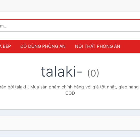
À BẾP
ĐỒ DÙNG PHÒNG ĂN
NỘI THẤT PHÒNG ĂN
talaki-
(0)
n bởi talaki-. Mua sản phẩm chính hãng với giá tốt nhất, giao hàng 
COD