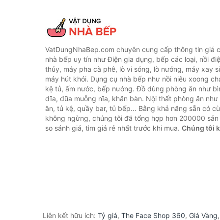
VatDungNhaBep.com chuyên cung cấp thông tin giá cả
nhà bếp uy tín như Điện gia dụng, bếp các loại, nồi điệ
thủy, máy pha cà phê, lò vi sóng, lò nướng, máy xay s
máy hút khói. Dụng cụ nhà bếp như nồi niêu xoong chả
kệ tủ, ấm nước, bếp nướng. Đồ dùng phòng ăn như bìn
dĩa, đũa muỗng nĩa, khăn bàn. Nội thất phòng ăn nh
ăn, tủ kệ, quầy bar, tủ bếp... Bằng khả năng sẵn có c
không ngừng, chúng tôi đã tổng hợp hơn 200000 sản
so sánh giá, tìm giá rẻ nhất trước khi mua.
Chúng tôi 
Liên kết hữu ích:
Tỷ giá
,
The Face Shop 360
,
Giá Vàng