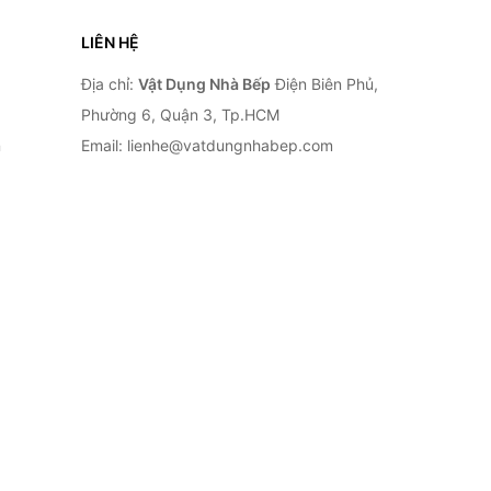
LIÊN HỆ
Địa chỉ:
Vật Dụng Nhà Bếp
Điện Biên Phủ,
Phường 6, Quận 3, Tp.HCM
n
Email: lienhe@vatdungnhabep.com