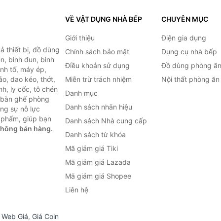
VỀ VẬT DỤNG NHÀ BẾP
CHUYÊN MỤC
Giới thiệu
Điện gia dụng
 thiết bị, đồ dùng
Chính sách bảo mật
Dụng cụ nhà bếp
n, bình đun, bình
Điều khoản sử dụng
Đồ dùng phòng ă
inh tố, máy ép,
o, dao kéo, thớt,
Miễn trừ trách nhiệm
Nội thất phòng ăn
h, ly cốc, tô chén
Danh mục
ư bàn ghế phòng
Danh sách nhãn hiệu
ùng sự nỗ lực
 phẩm, giúp bạn
Danh sách Nhà cung cấp
không bán hàng.
Danh sách từ khóa
Mã giảm giá Tiki
Mã giảm giá Lazada
Mã giảm giá Shopee
Liên hệ
,
Web Giá
,
Giá Coin