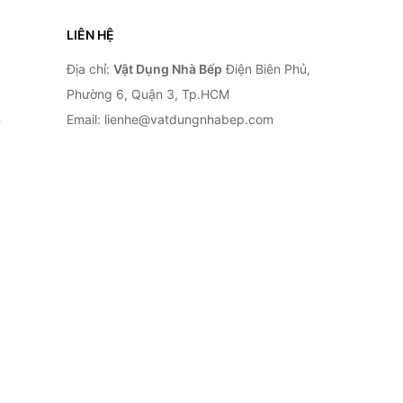
LIÊN HỆ
Địa chỉ:
Vật Dụng Nhà Bếp
Điện Biên Phủ,
Phường 6, Quận 3, Tp.HCM
n
Email: lienhe@vatdungnhabep.com