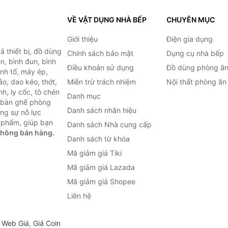
VỀ VẬT DỤNG NHÀ BẾP
CHUYÊN MỤC
Giới thiệu
Điện gia dụng
 thiết bị, đồ dùng
Chính sách bảo mật
Dụng cụ nhà bếp
n, bình đun, bình
Điều khoản sử dụng
Đồ dùng phòng ă
inh tố, máy ép,
o, dao kéo, thớt,
Miễn trừ trách nhiệm
Nội thất phòng ăn
h, ly cốc, tô chén
Danh mục
ư bàn ghế phòng
Danh sách nhãn hiệu
ùng sự nỗ lực
 phẩm, giúp bạn
Danh sách Nhà cung cấp
không bán hàng.
Danh sách từ khóa
Mã giảm giá Tiki
Mã giảm giá Lazada
Mã giảm giá Shopee
Liên hệ
,
Web Giá
,
Giá Coin