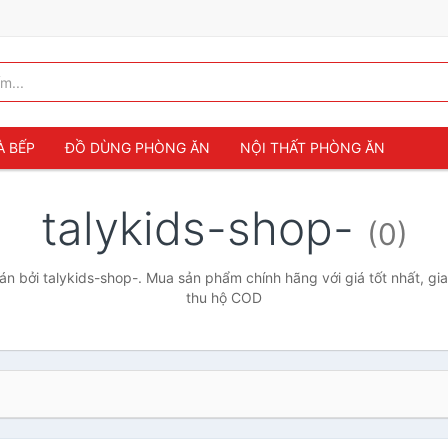
À BẾP
ĐỒ DÙNG PHÒNG ĂN
NỘI THẤT PHÒNG ĂN
talykids-shop-
(0)
n bởi talykids-shop-. Mua sản phẩm chính hãng với giá tốt nhất, gia
thu hộ COD