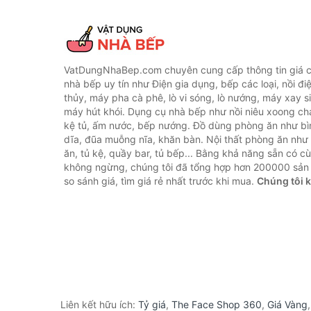
VatDungNhaBep.com chuyên cung cấp thông tin giá cả
nhà bếp uy tín như Điện gia dụng, bếp các loại, nồi điệ
thủy, máy pha cà phê, lò vi sóng, lò nướng, máy xay s
máy hút khói. Dụng cụ nhà bếp như nồi niêu xoong chả
kệ tủ, ấm nước, bếp nướng. Đồ dùng phòng ăn như bìn
dĩa, đũa muỗng nĩa, khăn bàn. Nội thất phòng ăn nh
ăn, tủ kệ, quầy bar, tủ bếp... Bằng khả năng sẵn có c
không ngừng, chúng tôi đã tổng hợp hơn 200000 sản
so sánh giá, tìm giá rẻ nhất trước khi mua.
Chúng tôi 
Liên kết hữu ích:
Tỷ giá
,
The Face Shop 360
,
Giá Vàng