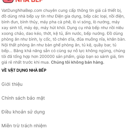
VatDungNhaBep.com chuyên cung cấp thông tin giá cả thiết bị,
đồ dùng nhà bếp uy tín như Điện gia dụng, bếp các loại, nồi điện,
bình đun, bình thủy, máy pha cà phê, lò vi sóng, lò nướng, máy
xay sinh tố, máy ép, máy hút khói. Dụng cụ nhà bếp như nồi niêu
xoong chảo, dao kéo, thớt, kệ tủ, ấm nước, bếp nướng. Đồ dùng
phòng ăn như bình, ly cốc, tô chén dĩa, đũa muỗng nĩa, khăn bàn.
Nội thất phòng ăn như bàn ghế phòng ăn, tủ kệ, quầy bar, tủ
bếp... Bằng khả năng sẵn có cùng sự nỗ lực không ngừng, chúng
tôi đã tổng hợp hơn 200000 sản phẩm, giúp bạn so sánh giá, tìm
giá rẻ nhất trước khi mua.
Chúng tôi không bán hàng.
VỀ VẬT DỤNG NHÀ BẾP
Giới thiệu
Chính sách bảo mật
Điều khoản sử dụng
Miễn trừ trách nhiệm