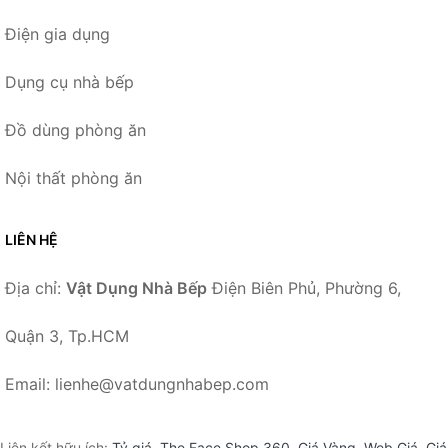
Điện gia dụng
Dụng cụ nhà bếp
Đồ dùng phòng ăn
Nội thất phòng ăn
LIÊN HỆ
Địa chỉ:
Vật Dụng Nhà Bếp
Điện Biên Phủ, Phường 6,
Quận 3, Tp.HCM
Email: lienhe@vatdungnhabep.com
Liên kết hữu ích:
Tỷ giá
,
The Face Shop 360
,
Giá Vàng
,
Web Giá
,
Giá