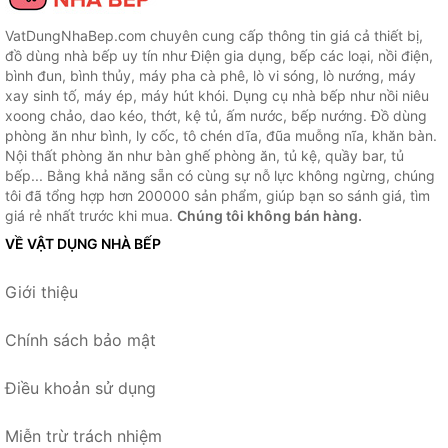
VatDungNhaBep.com chuyên cung cấp thông tin giá cả thiết bị,
đồ dùng nhà bếp uy tín như Điện gia dụng, bếp các loại, nồi điện,
bình đun, bình thủy, máy pha cà phê, lò vi sóng, lò nướng, máy
xay sinh tố, máy ép, máy hút khói. Dụng cụ nhà bếp như nồi niêu
xoong chảo, dao kéo, thớt, kệ tủ, ấm nước, bếp nướng. Đồ dùng
phòng ăn như bình, ly cốc, tô chén dĩa, đũa muỗng nĩa, khăn bàn.
Nội thất phòng ăn như bàn ghế phòng ăn, tủ kệ, quầy bar, tủ
bếp... Bằng khả năng sẵn có cùng sự nỗ lực không ngừng, chúng
tôi đã tổng hợp hơn 200000 sản phẩm, giúp bạn so sánh giá, tìm
giá rẻ nhất trước khi mua.
Chúng tôi không bán hàng.
VỀ VẬT DỤNG NHÀ BẾP
Giới thiệu
Chính sách bảo mật
Điều khoản sử dụng
Miễn trừ trách nhiệm