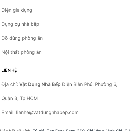
Điện gia dụng
Dụng cụ nhà bếp
Đồ dùng phòng ăn
Nội thất phòng ăn
LIÊN HỆ
Địa chỉ:
Vật Dụng Nhà Bếp
Điện Biên Phủ, Phường 6,
Quận 3, Tp.HCM
Email: lienhe@vatdungnhabep.com
Liên kết hữu ích:
Tỷ giá
,
The Face Shop 360
,
Giá Vàng
,
Web Giá
,
Giá