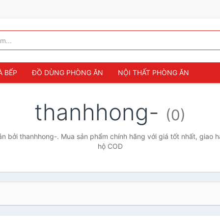
À BẾP
ĐỒ DÙNG PHÒNG ĂN
NỘI THẤT PHÒNG ĂN
thanhhong-
(0)
 bởi thanhhong-. Mua sản phẩm chính hãng với giá tốt nhất, giao h
hộ COD