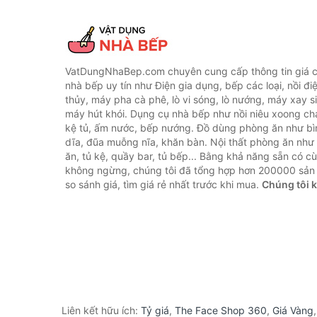
VatDungNhaBep.com chuyên cung cấp thông tin giá cả
nhà bếp uy tín như Điện gia dụng, bếp các loại, nồi điệ
thủy, máy pha cà phê, lò vi sóng, lò nướng, máy xay s
máy hút khói. Dụng cụ nhà bếp như nồi niêu xoong chả
kệ tủ, ấm nước, bếp nướng. Đồ dùng phòng ăn như bìn
dĩa, đũa muỗng nĩa, khăn bàn. Nội thất phòng ăn nh
ăn, tủ kệ, quầy bar, tủ bếp... Bằng khả năng sẵn có c
không ngừng, chúng tôi đã tổng hợp hơn 200000 sản
so sánh giá, tìm giá rẻ nhất trước khi mua.
Chúng tôi 
Liên kết hữu ích:
Tỷ giá
,
The Face Shop 360
,
Giá Vàng