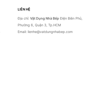
LIÊN HỆ
Địa chỉ:
Vật Dụng Nhà Bếp
Điện Biên Phủ,
Phường 6, Quận 3, Tp.HCM
n
Email: lienhe@vatdungnhabep.com