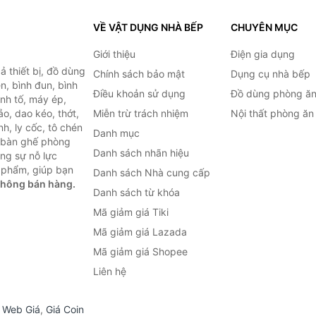
VỀ VẬT DỤNG NHÀ BẾP
CHUYÊN MỤC
Giới thiệu
Điện gia dụng
 thiết bị, đồ dùng
Chính sách bảo mật
Dụng cụ nhà bếp
n, bình đun, bình
Điều khoản sử dụng
Đồ dùng phòng ă
inh tố, máy ép,
o, dao kéo, thớt,
Miễn trừ trách nhiệm
Nội thất phòng ăn
h, ly cốc, tô chén
Danh mục
ư bàn ghế phòng
Danh sách nhãn hiệu
ùng sự nỗ lực
 phẩm, giúp bạn
Danh sách Nhà cung cấp
không bán hàng.
Danh sách từ khóa
Mã giảm giá Tiki
Mã giảm giá Lazada
Mã giảm giá Shopee
Liên hệ
,
Web Giá
,
Giá Coin