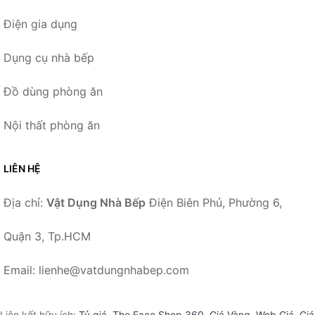
Điện gia dụng
Dụng cụ nhà bếp
Đồ dùng phòng ăn
Nội thất phòng ăn
LIÊN HỆ
Địa chỉ:
Vật Dụng Nhà Bếp
Điện Biên Phủ, Phường 6,
Quận 3, Tp.HCM
Email: lienhe@vatdungnhabep.com
Liên kết hữu ích:
Tỷ giá
,
The Face Shop 360
,
Giá Vàng
,
Web Giá
,
Giá