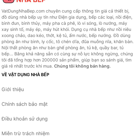
VatDungNhaBep.com chuyên cung cấp thông tin giá cả thiết bị,
đồ dùng nhà bếp uy tín như Điện gia dụng, bếp các loại, nồi điện,
bình đun, bình thủy, máy pha cà phê, lò vi sóng, lò nướng, máy
xay sinh tố, máy ép, máy hút khói. Dụng cụ nhà bếp như nồi niêu
xoong chảo, dao kéo, thớt, kệ tủ, ấm nước, bếp nướng. Đồ dùng
phòng ăn như bình, ly cốc, tô chén dĩa, đũa muỗng nĩa, khăn bàn.
Nội thất phòng ăn như bàn ghế phòng ăn, tủ kệ, quầy bar, tủ
bếp... Bằng khả năng sẵn có cùng sự nỗ lực không ngừng, chúng
tôi đã tổng hợp hơn 200000 sản phẩm, giúp bạn so sánh giá, tìm
giá rẻ nhất trước khi mua.
Chúng tôi không bán hàng.
VỀ VẬT DỤNG NHÀ BẾP
Giới thiệu
Chính sách bảo mật
Điều khoản sử dụng
Miễn trừ trách nhiệm