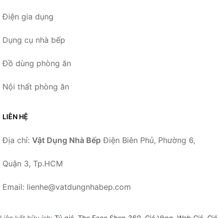
Điện gia dụng
Dụng cụ nhà bếp
Đồ dùng phòng ăn
Nội thất phòng ăn
LIÊN HỆ
Địa chỉ:
Vật Dụng Nhà Bếp
Điện Biên Phủ, Phường 6,
Quận 3, Tp.HCM
Email: lienhe@vatdungnhabep.com
Liên kết hữu ích:
Tỷ giá
,
The Face Shop 360
,
Giá Vàng
,
Web Giá
,
Giá