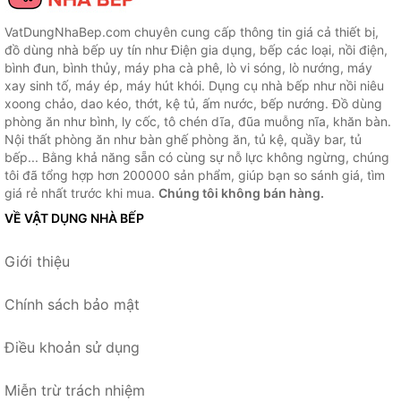
VatDungNhaBep.com chuyên cung cấp thông tin giá cả thiết bị,
đồ dùng nhà bếp uy tín như Điện gia dụng, bếp các loại, nồi điện,
bình đun, bình thủy, máy pha cà phê, lò vi sóng, lò nướng, máy
xay sinh tố, máy ép, máy hút khói. Dụng cụ nhà bếp như nồi niêu
xoong chảo, dao kéo, thớt, kệ tủ, ấm nước, bếp nướng. Đồ dùng
phòng ăn như bình, ly cốc, tô chén dĩa, đũa muỗng nĩa, khăn bàn.
Nội thất phòng ăn như bàn ghế phòng ăn, tủ kệ, quầy bar, tủ
bếp... Bằng khả năng sẵn có cùng sự nỗ lực không ngừng, chúng
tôi đã tổng hợp hơn 200000 sản phẩm, giúp bạn so sánh giá, tìm
giá rẻ nhất trước khi mua.
Chúng tôi không bán hàng.
VỀ VẬT DỤNG NHÀ BẾP
Giới thiệu
Chính sách bảo mật
Điều khoản sử dụng
Miễn trừ trách nhiệm