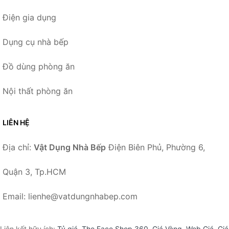
Điện gia dụng
Dụng cụ nhà bếp
Đồ dùng phòng ăn
Nội thất phòng ăn
LIÊN HỆ
Địa chỉ:
Vật Dụng Nhà Bếp
Điện Biên Phủ, Phường 6,
Quận 3, Tp.HCM
Email: lienhe@vatdungnhabep.com
Liên kết hữu ích:
Tỷ giá
,
The Face Shop 360
,
Giá Vàng
,
Web Giá
,
Giá