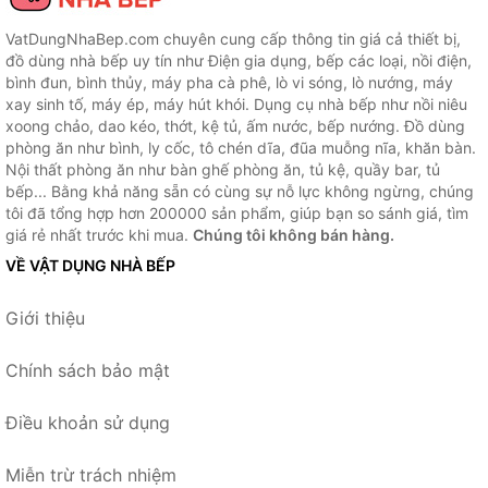
VatDungNhaBep.com chuyên cung cấp thông tin giá cả thiết bị,
đồ dùng nhà bếp uy tín như Điện gia dụng, bếp các loại, nồi điện,
bình đun, bình thủy, máy pha cà phê, lò vi sóng, lò nướng, máy
xay sinh tố, máy ép, máy hút khói. Dụng cụ nhà bếp như nồi niêu
xoong chảo, dao kéo, thớt, kệ tủ, ấm nước, bếp nướng. Đồ dùng
phòng ăn như bình, ly cốc, tô chén dĩa, đũa muỗng nĩa, khăn bàn.
Nội thất phòng ăn như bàn ghế phòng ăn, tủ kệ, quầy bar, tủ
bếp... Bằng khả năng sẵn có cùng sự nỗ lực không ngừng, chúng
tôi đã tổng hợp hơn 200000 sản phẩm, giúp bạn so sánh giá, tìm
giá rẻ nhất trước khi mua.
Chúng tôi không bán hàng.
VỀ VẬT DỤNG NHÀ BẾP
Giới thiệu
Chính sách bảo mật
Điều khoản sử dụng
Miễn trừ trách nhiệm