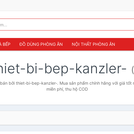
À BẾP
ĐỒ DÙNG PHÒNG ĂN
NỘI THẤT PHÒNG ĂN
hiet-bi-bep-kanzler-
án bởi thiet-bi-bep-kanzler-. Mua sản phẩm chính hãng với giá tốt 
miễn phí, thu hộ COD