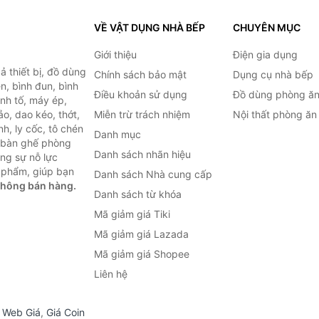
VỀ VẬT DỤNG NHÀ BẾP
CHUYÊN MỤC
Giới thiệu
Điện gia dụng
 thiết bị, đồ dùng
Chính sách bảo mật
Dụng cụ nhà bếp
n, bình đun, bình
Điều khoản sử dụng
Đồ dùng phòng ă
inh tố, máy ép,
o, dao kéo, thớt,
Miễn trừ trách nhiệm
Nội thất phòng ăn
h, ly cốc, tô chén
Danh mục
ư bàn ghế phòng
Danh sách nhãn hiệu
ùng sự nỗ lực
 phẩm, giúp bạn
Danh sách Nhà cung cấp
không bán hàng.
Danh sách từ khóa
Mã giảm giá Tiki
Mã giảm giá Lazada
Mã giảm giá Shopee
Liên hệ
,
Web Giá
,
Giá Coin