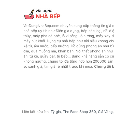
VatDungNhaBep.com chuyên cung cấp thông tin giá cả
nhà bếp uy tín như Điện gia dụng, bếp các loại, nồi điệ
thủy, máy pha cà phê, lò vi sóng, lò nướng, máy xay s
máy hút khói. Dụng cụ nhà bếp như nồi niêu xoong chả
kệ tủ, ấm nước, bếp nướng. Đồ dùng phòng ăn như bìn
dĩa, đũa muỗng nĩa, khăn bàn. Nội thất phòng ăn nh
ăn, tủ kệ, quầy bar, tủ bếp... Bằng khả năng sẵn có c
không ngừng, chúng tôi đã tổng hợp hơn 200000 sản
so sánh giá, tìm giá rẻ nhất trước khi mua.
Chúng tôi 
Liên kết hữu ích:
Tỷ giá
,
The Face Shop 360
,
Giá Vàng