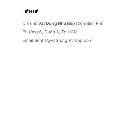
LIÊN HỆ
Địa chỉ:
Vật Dụng Nhà Bếp
Điện Biên Phủ,
Phường 6, Quận 3, Tp.HCM
n
Email: lienhe@vatdungnhabep.com