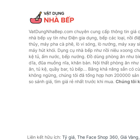
VatDungNhaBep.com chuyên cung cấp thông tin giá cả
nhà bếp uy tín như Điện gia dụng, bếp các loại, nồi điệ
thủy, máy pha cà phê, lò vi sóng, lò nướng, máy xay s
máy hút khói. Dụng cụ nhà bếp như nồi niêu xoong chả
kệ tủ, ấm nước, bếp nướng. Đồ dùng phòng ăn như bìn
dĩa, đũa muỗng nĩa, khăn bàn. Nội thất phòng ăn nh
ăn, tủ kệ, quầy bar, tủ bếp... Bằng khả năng sẵn có c
không ngừng, chúng tôi đã tổng hợp hơn 200000 sản
so sánh giá, tìm giá rẻ nhất trước khi mua.
Chúng tôi 
Liên kết hữu ích:
Tỷ giá
,
The Face Shop 360
,
Giá Vàng