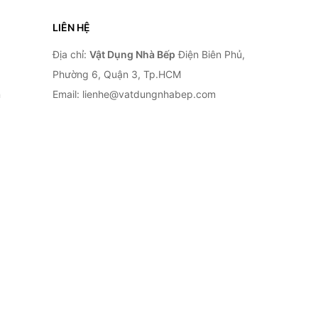
LIÊN HỆ
Địa chỉ:
Vật Dụng Nhà Bếp
Điện Biên Phủ,
Phường 6, Quận 3, Tp.HCM
n
Email: lienhe@vatdungnhabep.com