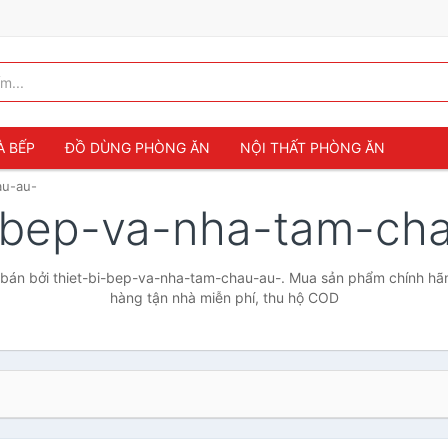
À BẾP
ĐỒ DÙNG PHÒNG ĂN
NỘI THẤT PHÒNG ĂN
au-au-
i-bep-va-nha-tam-ch
bán bởi thiet-bi-bep-va-nha-tam-chau-au-. Mua sản phẩm chính hãng 
hàng tận nhà miễn phí, thu hộ COD