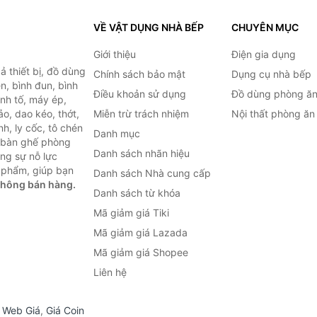
VỀ VẬT DỤNG NHÀ BẾP
CHUYÊN MỤC
Giới thiệu
Điện gia dụng
 thiết bị, đồ dùng
Chính sách bảo mật
Dụng cụ nhà bếp
n, bình đun, bình
Điều khoản sử dụng
Đồ dùng phòng ă
inh tố, máy ép,
o, dao kéo, thớt,
Miễn trừ trách nhiệm
Nội thất phòng ăn
h, ly cốc, tô chén
Danh mục
ư bàn ghế phòng
Danh sách nhãn hiệu
ùng sự nỗ lực
 phẩm, giúp bạn
Danh sách Nhà cung cấp
không bán hàng.
Danh sách từ khóa
Mã giảm giá Tiki
Mã giảm giá Lazada
Mã giảm giá Shopee
Liên hệ
,
Web Giá
,
Giá Coin