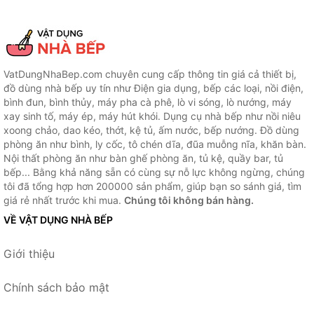
VatDungNhaBep.com chuyên cung cấp thông tin giá cả thiết bị,
đồ dùng nhà bếp uy tín như Điện gia dụng, bếp các loại, nồi điện,
bình đun, bình thủy, máy pha cà phê, lò vi sóng, lò nướng, máy
xay sinh tố, máy ép, máy hút khói. Dụng cụ nhà bếp như nồi niêu
xoong chảo, dao kéo, thớt, kệ tủ, ấm nước, bếp nướng. Đồ dùng
phòng ăn như bình, ly cốc, tô chén dĩa, đũa muỗng nĩa, khăn bàn.
Nội thất phòng ăn như bàn ghế phòng ăn, tủ kệ, quầy bar, tủ
bếp... Bằng khả năng sẵn có cùng sự nỗ lực không ngừng, chúng
tôi đã tổng hợp hơn 200000 sản phẩm, giúp bạn so sánh giá, tìm
giá rẻ nhất trước khi mua.
Chúng tôi không bán hàng.
VỀ VẬT DỤNG NHÀ BẾP
Giới thiệu
Chính sách bảo mật