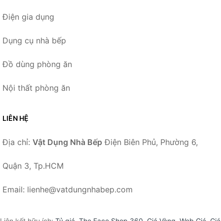
Điện gia dụng
Dụng cụ nhà bếp
Đồ dùng phòng ăn
Nội thất phòng ăn
LIÊN HỆ
Địa chỉ:
Vật Dụng Nhà Bếp
Điện Biên Phủ, Phường 6,
Quận 3, Tp.HCM
Email: lienhe@vatdungnhabep.com
Liên kết hữu ích:
Tỷ giá
,
The Face Shop 360
,
Giá Vàng
,
Web Giá
,
Giá