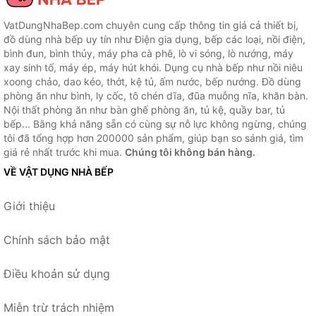
VatDungNhaBep.com chuyên cung cấp thông tin giá cả thiết bị,
đồ dùng nhà bếp uy tín như Điện gia dụng, bếp các loại, nồi điện,
bình đun, bình thủy, máy pha cà phê, lò vi sóng, lò nướng, máy
xay sinh tố, máy ép, máy hút khói. Dụng cụ nhà bếp như nồi niêu
xoong chảo, dao kéo, thớt, kệ tủ, ấm nước, bếp nướng. Đồ dùng
phòng ăn như bình, ly cốc, tô chén dĩa, đũa muỗng nĩa, khăn bàn.
Nội thất phòng ăn như bàn ghế phòng ăn, tủ kệ, quầy bar, tủ
bếp... Bằng khả năng sẵn có cùng sự nỗ lực không ngừng, chúng
tôi đã tổng hợp hơn 200000 sản phẩm, giúp bạn so sánh giá, tìm
giá rẻ nhất trước khi mua.
Chúng tôi không bán hàng.
VỀ VẬT DỤNG NHÀ BẾP
Giới thiệu
Chính sách bảo mật
Điều khoản sử dụng
Miễn trừ trách nhiệm