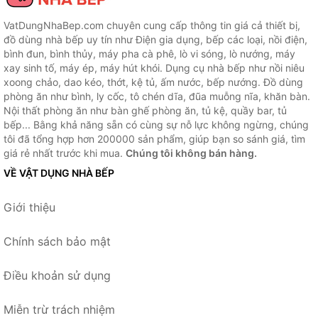
VatDungNhaBep.com chuyên cung cấp thông tin giá cả thiết bị,
đồ dùng nhà bếp uy tín như Điện gia dụng, bếp các loại, nồi điện,
bình đun, bình thủy, máy pha cà phê, lò vi sóng, lò nướng, máy
xay sinh tố, máy ép, máy hút khói. Dụng cụ nhà bếp như nồi niêu
xoong chảo, dao kéo, thớt, kệ tủ, ấm nước, bếp nướng. Đồ dùng
phòng ăn như bình, ly cốc, tô chén dĩa, đũa muỗng nĩa, khăn bàn.
Nội thất phòng ăn như bàn ghế phòng ăn, tủ kệ, quầy bar, tủ
bếp... Bằng khả năng sẵn có cùng sự nỗ lực không ngừng, chúng
tôi đã tổng hợp hơn 200000 sản phẩm, giúp bạn so sánh giá, tìm
giá rẻ nhất trước khi mua.
Chúng tôi không bán hàng.
VỀ VẬT DỤNG NHÀ BẾP
Giới thiệu
Chính sách bảo mật
Điều khoản sử dụng
Miễn trừ trách nhiệm