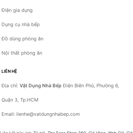
Điện gia dụng
Dụng cụ nhà bếp
Đồ dùng phòng ăn
Nội thất phòng ăn
LIÊN HỆ
Địa chỉ:
Vật Dụng Nhà Bếp
Điện Biên Phủ, Phường 6,
Quận 3, Tp.HCM
Email: lienhe@vatdungnhabep.com
Liên kết hữu ích:
Tỷ giá
,
The Face Shop 360
,
Giá Vàng
,
Web Giá
,
Giá