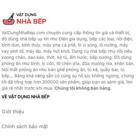
VatDungNhaBep.com chuyên cung cấp thông tin giá cả thiết bị,
đồ dùng nhà bếp uy tín như Điện gia dụng, bếp các loại, nồi điện,
bình đun, bình thủy, máy pha cà phê, lò vi sóng, lò nướng, máy
xay sinh tố, máy ép, máy hút khói. Dụng cụ nhà bếp như nồi niêu
xoong chảo, dao kéo, thớt, kệ tủ, ấm nước, bếp nướng. Đồ dùng
phòng ăn như bình, ly cốc, tô chén dĩa, đũa muỗng nĩa, khăn bàn.
Nội thất phòng ăn như bàn ghế phòng ăn, tủ kệ, quầy bar, tủ
bếp... Bằng khả năng sẵn có cùng sự nỗ lực không ngừng, chúng
tôi đã tổng hợp hơn 200000 sản phẩm, giúp bạn so sánh giá, tìm
giá rẻ nhất trước khi mua.
Chúng tôi không bán hàng.
VỀ VẬT DỤNG NHÀ BẾP
Giới thiệu
Chính sách bảo mật