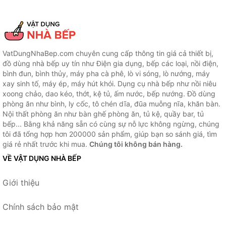
VatDungNhaBep.com chuyên cung cấp thông tin giá cả thiết bị,
đồ dùng nhà bếp uy tín như Điện gia dụng, bếp các loại, nồi điện,
bình đun, bình thủy, máy pha cà phê, lò vi sóng, lò nướng, máy
xay sinh tố, máy ép, máy hút khói. Dụng cụ nhà bếp như nồi niêu
xoong chảo, dao kéo, thớt, kệ tủ, ấm nước, bếp nướng. Đồ dùng
phòng ăn như bình, ly cốc, tô chén dĩa, đũa muỗng nĩa, khăn bàn.
Nội thất phòng ăn như bàn ghế phòng ăn, tủ kệ, quầy bar, tủ
bếp... Bằng khả năng sẵn có cùng sự nỗ lực không ngừng, chúng
tôi đã tổng hợp hơn 200000 sản phẩm, giúp bạn so sánh giá, tìm
giá rẻ nhất trước khi mua.
Chúng tôi không bán hàng.
VỀ VẬT DỤNG NHÀ BẾP
Giới thiệu
Chính sách bảo mật