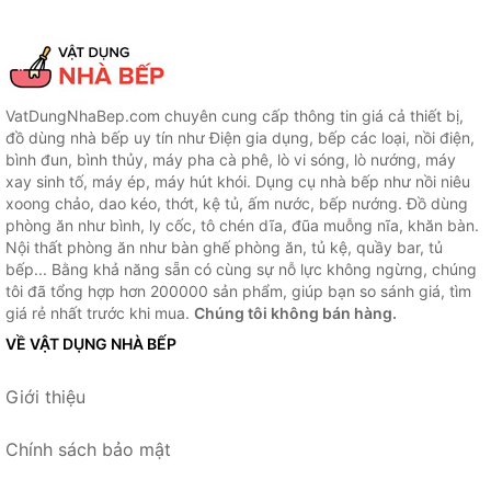
VatDungNhaBep.com chuyên cung cấp thông tin giá cả thiết bị,
đồ dùng nhà bếp uy tín như Điện gia dụng, bếp các loại, nồi điện,
bình đun, bình thủy, máy pha cà phê, lò vi sóng, lò nướng, máy
xay sinh tố, máy ép, máy hút khói. Dụng cụ nhà bếp như nồi niêu
xoong chảo, dao kéo, thớt, kệ tủ, ấm nước, bếp nướng. Đồ dùng
phòng ăn như bình, ly cốc, tô chén dĩa, đũa muỗng nĩa, khăn bàn.
Nội thất phòng ăn như bàn ghế phòng ăn, tủ kệ, quầy bar, tủ
bếp... Bằng khả năng sẵn có cùng sự nỗ lực không ngừng, chúng
tôi đã tổng hợp hơn 200000 sản phẩm, giúp bạn so sánh giá, tìm
giá rẻ nhất trước khi mua.
Chúng tôi không bán hàng.
VỀ VẬT DỤNG NHÀ BẾP
Giới thiệu
Chính sách bảo mật