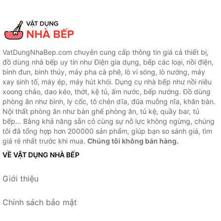
VatDungNhaBep.com chuyên cung cấp thông tin giá cả thiết bị,
đồ dùng nhà bếp uy tín như Điện gia dụng, bếp các loại, nồi điện,
bình đun, bình thủy, máy pha cà phê, lò vi sóng, lò nướng, máy
xay sinh tố, máy ép, máy hút khói. Dụng cụ nhà bếp như nồi niêu
xoong chảo, dao kéo, thớt, kệ tủ, ấm nước, bếp nướng. Đồ dùng
phòng ăn như bình, ly cốc, tô chén dĩa, đũa muỗng nĩa, khăn bàn.
Nội thất phòng ăn như bàn ghế phòng ăn, tủ kệ, quầy bar, tủ
bếp... Bằng khả năng sẵn có cùng sự nỗ lực không ngừng, chúng
tôi đã tổng hợp hơn 200000 sản phẩm, giúp bạn so sánh giá, tìm
giá rẻ nhất trước khi mua.
Chúng tôi không bán hàng.
VỀ VẬT DỤNG NHÀ BẾP
Giới thiệu
Chính sách bảo mật