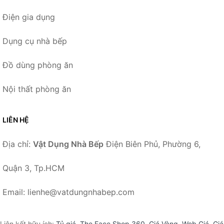
Điện gia dụng
Dụng cụ nhà bếp
Đồ dùng phòng ăn
Nội thất phòng ăn
LIÊN HỆ
Địa chỉ:
Vật Dụng Nhà Bếp
Điện Biên Phủ, Phường 6,
Quận 3, Tp.HCM
Email: lienhe@vatdungnhabep.com
Liên kết hữu ích:
Tỷ giá
,
The Face Shop 360
,
Giá Vàng
,
Web Giá
,
Giá