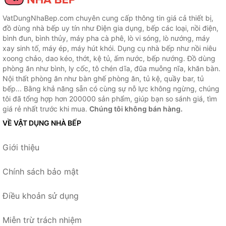
VatDungNhaBep.com chuyên cung cấp thông tin giá cả thiết bị,
đồ dùng nhà bếp uy tín như Điện gia dụng, bếp các loại, nồi điện,
bình đun, bình thủy, máy pha cà phê, lò vi sóng, lò nướng, máy
xay sinh tố, máy ép, máy hút khói. Dụng cụ nhà bếp như nồi niêu
xoong chảo, dao kéo, thớt, kệ tủ, ấm nước, bếp nướng. Đồ dùng
phòng ăn như bình, ly cốc, tô chén dĩa, đũa muỗng nĩa, khăn bàn.
Nội thất phòng ăn như bàn ghế phòng ăn, tủ kệ, quầy bar, tủ
bếp... Bằng khả năng sẵn có cùng sự nỗ lực không ngừng, chúng
tôi đã tổng hợp hơn 200000 sản phẩm, giúp bạn so sánh giá, tìm
giá rẻ nhất trước khi mua.
Chúng tôi không bán hàng.
VỀ VẬT DỤNG NHÀ BẾP
Giới thiệu
Chính sách bảo mật
Điều khoản sử dụng
Miễn trừ trách nhiệm