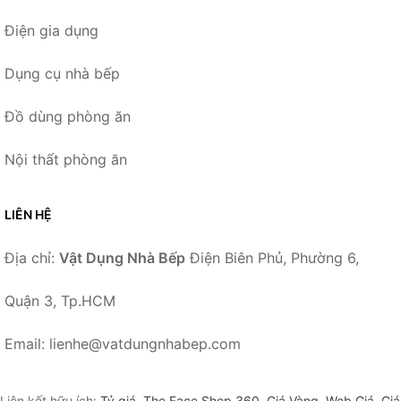
Điện gia dụng
Dụng cụ nhà bếp
Đồ dùng phòng ăn
Nội thất phòng ăn
LIÊN HỆ
Địa chỉ:
Vật Dụng Nhà Bếp
Điện Biên Phủ, Phường 6,
Quận 3, Tp.HCM
Email: lienhe@vatdungnhabep.com
Liên kết hữu ích:
Tỷ giá
,
The Face Shop 360
,
Giá Vàng
,
Web Giá
,
Giá