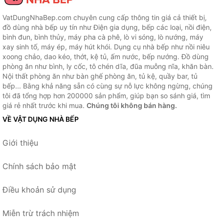
VatDungNhaBep.com chuyên cung cấp thông tin giá cả thiết bị,
đồ dùng nhà bếp uy tín như Điện gia dụng, bếp các loại, nồi điện,
bình đun, bình thủy, máy pha cà phê, lò vi sóng, lò nướng, máy
xay sinh tố, máy ép, máy hút khói. Dụng cụ nhà bếp như nồi niêu
xoong chảo, dao kéo, thớt, kệ tủ, ấm nước, bếp nướng. Đồ dùng
phòng ăn như bình, ly cốc, tô chén dĩa, đũa muỗng nĩa, khăn bàn.
Nội thất phòng ăn như bàn ghế phòng ăn, tủ kệ, quầy bar, tủ
bếp... Bằng khả năng sẵn có cùng sự nỗ lực không ngừng, chúng
tôi đã tổng hợp hơn 200000 sản phẩm, giúp bạn so sánh giá, tìm
giá rẻ nhất trước khi mua.
Chúng tôi không bán hàng.
VỀ VẬT DỤNG NHÀ BẾP
Giới thiệu
Chính sách bảo mật
Điều khoản sử dụng
Miễn trừ trách nhiệm