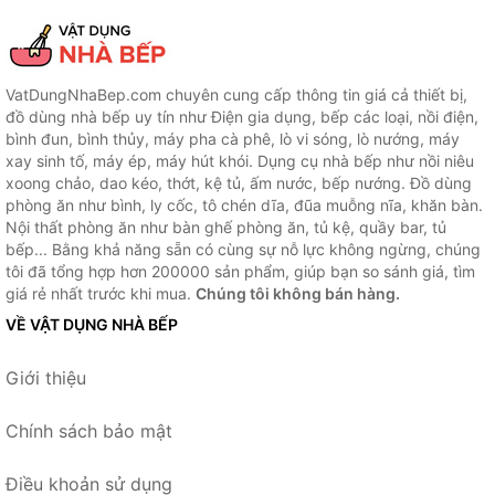
VatDungNhaBep.com chuyên cung cấp thông tin giá cả thiết bị,
đồ dùng nhà bếp uy tín như Điện gia dụng, bếp các loại, nồi điện,
bình đun, bình thủy, máy pha cà phê, lò vi sóng, lò nướng, máy
xay sinh tố, máy ép, máy hút khói. Dụng cụ nhà bếp như nồi niêu
xoong chảo, dao kéo, thớt, kệ tủ, ấm nước, bếp nướng. Đồ dùng
phòng ăn như bình, ly cốc, tô chén dĩa, đũa muỗng nĩa, khăn bàn.
Nội thất phòng ăn như bàn ghế phòng ăn, tủ kệ, quầy bar, tủ
bếp... Bằng khả năng sẵn có cùng sự nỗ lực không ngừng, chúng
tôi đã tổng hợp hơn 200000 sản phẩm, giúp bạn so sánh giá, tìm
giá rẻ nhất trước khi mua.
Chúng tôi không bán hàng.
VỀ VẬT DỤNG NHÀ BẾP
Giới thiệu
Chính sách bảo mật
Điều khoản sử dụng