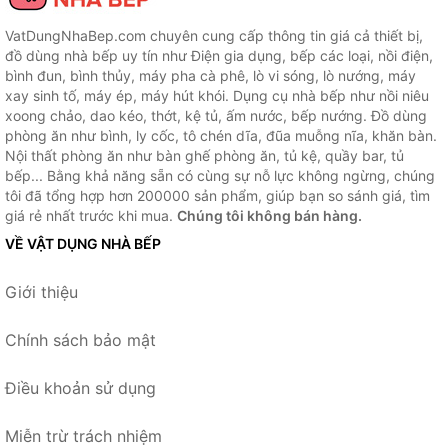
VatDungNhaBep.com chuyên cung cấp thông tin giá cả thiết bị,
đồ dùng nhà bếp uy tín như Điện gia dụng, bếp các loại, nồi điện,
bình đun, bình thủy, máy pha cà phê, lò vi sóng, lò nướng, máy
xay sinh tố, máy ép, máy hút khói. Dụng cụ nhà bếp như nồi niêu
xoong chảo, dao kéo, thớt, kệ tủ, ấm nước, bếp nướng. Đồ dùng
phòng ăn như bình, ly cốc, tô chén dĩa, đũa muỗng nĩa, khăn bàn.
Nội thất phòng ăn như bàn ghế phòng ăn, tủ kệ, quầy bar, tủ
bếp... Bằng khả năng sẵn có cùng sự nỗ lực không ngừng, chúng
tôi đã tổng hợp hơn 200000 sản phẩm, giúp bạn so sánh giá, tìm
giá rẻ nhất trước khi mua.
Chúng tôi không bán hàng.
VỀ VẬT DỤNG NHÀ BẾP
Giới thiệu
Chính sách bảo mật
Điều khoản sử dụng
Miễn trừ trách nhiệm