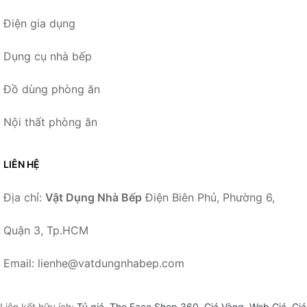
Điện gia dụng
Dụng cụ nhà bếp
Đồ dùng phòng ăn
Nội thất phòng ăn
LIÊN HỆ
Địa chỉ:
Vật Dụng Nhà Bếp
Điện Biên Phủ, Phường 6,
Quận 3, Tp.HCM
Email: lienhe@vatdungnhabep.com
Liên kết hữu ích:
Tỷ giá
,
The Face Shop 360
,
Giá Vàng
,
Web Giá
,
Giá