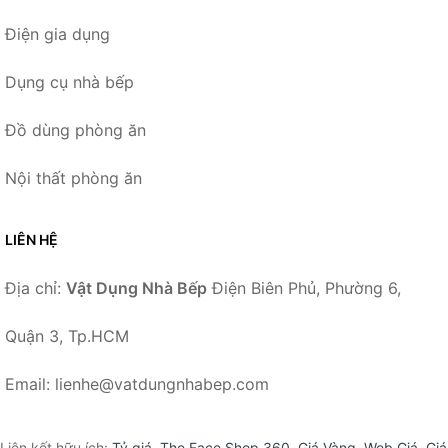
Điện gia dụng
Dụng cụ nhà bếp
Đồ dùng phòng ăn
Nội thất phòng ăn
LIÊN HỆ
Địa chỉ:
Vật Dụng Nhà Bếp
Điện Biên Phủ, Phường 6,
Quận 3, Tp.HCM
Email: lienhe@vatdungnhabep.com
Liên kết hữu ích:
Tỷ giá
,
The Face Shop 360
,
Giá Vàng
,
Web Giá
,
Giá