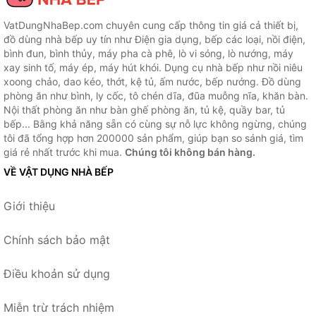
VatDungNhaBep.com chuyên cung cấp thông tin giá cả thiết bị,
đồ dùng nhà bếp uy tín như Điện gia dụng, bếp các loại, nồi điện,
bình đun, bình thủy, máy pha cà phê, lò vi sóng, lò nướng, máy
xay sinh tố, máy ép, máy hút khói. Dụng cụ nhà bếp như nồi niêu
xoong chảo, dao kéo, thớt, kệ tủ, ấm nước, bếp nướng. Đồ dùng
phòng ăn như bình, ly cốc, tô chén dĩa, đũa muỗng nĩa, khăn bàn.
Nội thất phòng ăn như bàn ghế phòng ăn, tủ kệ, quầy bar, tủ
bếp... Bằng khả năng sẵn có cùng sự nỗ lực không ngừng, chúng
tôi đã tổng hợp hơn 200000 sản phẩm, giúp bạn so sánh giá, tìm
giá rẻ nhất trước khi mua.
Chúng tôi không bán hàng.
VỀ VẬT DỤNG NHÀ BẾP
Giới thiệu
Chính sách bảo mật
Điều khoản sử dụng
Miễn trừ trách nhiệm