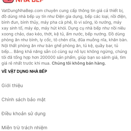
VatDungNhaBep.com chuyên cung cấp thông tin giá cả thiết bị,
đồ dùng nhà bếp uy tín như Điện gia dụng, bếp các loại, nồi điện,
bình đun, bình thủy, máy pha cà phê, lò vi sóng, lò nướng, máy
xay sinh tố, máy ép, máy hút khói. Dụng cụ nhà bếp như nồi niêu
xoong chảo, dao kéo, thớt, kệ tủ, ấm nước, bếp nướng. Đồ dùng
phòng ăn như bình, ly cốc, tô chén dĩa, đũa muỗng nĩa, khăn bàn.
Nội thất phòng ăn như bàn ghế phòng ăn, tủ kệ, quầy bar, tủ
bếp... Bằng khả năng sẵn có cùng sự nỗ lực không ngừng, chúng
tôi đã tổng hợp hơn 200000 sản phẩm, giúp bạn so sánh giá, tìm
giá rẻ nhất trước khi mua.
Chúng tôi không bán hàng.
VỀ VẬT DỤNG NHÀ BẾP
Giới thiệu
Chính sách bảo mật
Điều khoản sử dụng
Miễn trừ trách nhiệm