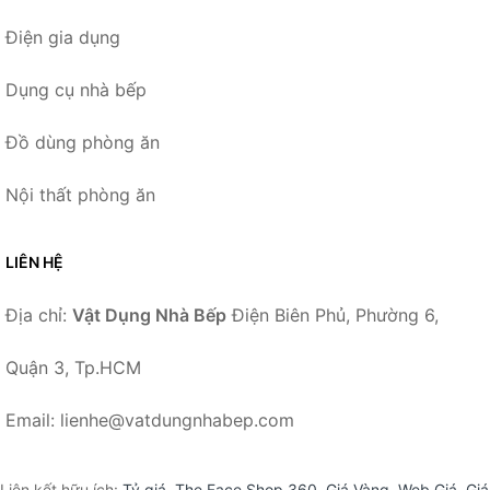
Điện gia dụng
Dụng cụ nhà bếp
Đồ dùng phòng ăn
Nội thất phòng ăn
LIÊN HỆ
Địa chỉ:
Vật Dụng Nhà Bếp
Điện Biên Phủ, Phường 6,
Quận 3, Tp.HCM
Email: lienhe@vatdungnhabep.com
Liên kết hữu ích:
Tỷ giá
,
The Face Shop 360
,
Giá Vàng
,
Web Giá
,
Giá