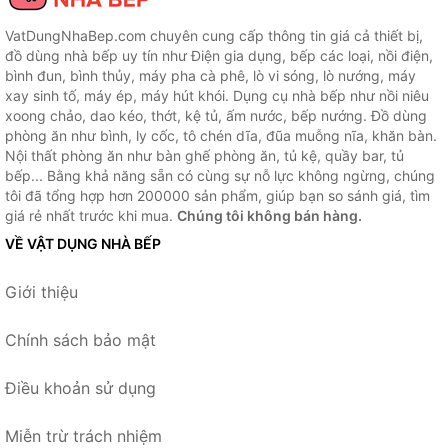
VatDungNhaBep.com chuyên cung cấp thông tin giá cả thiết bị,
đồ dùng nhà bếp uy tín như Điện gia dụng, bếp các loại, nồi điện,
bình đun, bình thủy, máy pha cà phê, lò vi sóng, lò nướng, máy
xay sinh tố, máy ép, máy hút khói. Dụng cụ nhà bếp như nồi niêu
xoong chảo, dao kéo, thớt, kệ tủ, ấm nước, bếp nướng. Đồ dùng
phòng ăn như bình, ly cốc, tô chén dĩa, đũa muỗng nĩa, khăn bàn.
Nội thất phòng ăn như bàn ghế phòng ăn, tủ kệ, quầy bar, tủ
bếp... Bằng khả năng sẵn có cùng sự nỗ lực không ngừng, chúng
tôi đã tổng hợp hơn 200000 sản phẩm, giúp bạn so sánh giá, tìm
giá rẻ nhất trước khi mua.
Chúng tôi không bán hàng.
VỀ VẬT DỤNG NHÀ BẾP
Giới thiệu
Chính sách bảo mật
Điều khoản sử dụng
Miễn trừ trách nhiệm