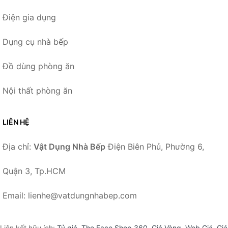
Điện gia dụng
Dụng cụ nhà bếp
Đồ dùng phòng ăn
Nội thất phòng ăn
LIÊN HỆ
Địa chỉ:
Vật Dụng Nhà Bếp
Điện Biên Phủ, Phường 6,
Quận 3, Tp.HCM
Email: lienhe@vatdungnhabep.com
Liên kết hữu ích:
Tỷ giá
,
The Face Shop 360
,
Giá Vàng
,
Web Giá
,
Giá