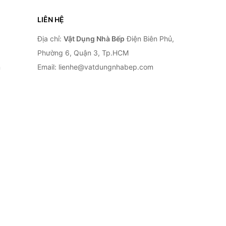
LIÊN HỆ
Địa chỉ:
Vật Dụng Nhà Bếp
Điện Biên Phủ,
Phường 6, Quận 3, Tp.HCM
n
Email: lienhe@vatdungnhabep.com