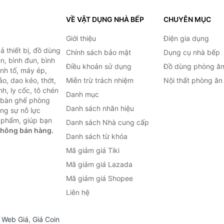
VỀ VẬT DỤNG NHÀ BẾP
CHUYÊN MỤC
Giới thiệu
Điện gia dụng
 thiết bị, đồ dùng
Chính sách bảo mật
Dụng cụ nhà bếp
n, bình đun, bình
Điều khoản sử dụng
Đồ dùng phòng ă
inh tố, máy ép,
o, dao kéo, thớt,
Miễn trừ trách nhiệm
Nội thất phòng ăn
h, ly cốc, tô chén
Danh mục
ư bàn ghế phòng
Danh sách nhãn hiệu
ùng sự nỗ lực
 phẩm, giúp bạn
Danh sách Nhà cung cấp
không bán hàng.
Danh sách từ khóa
Mã giảm giá Tiki
Mã giảm giá Lazada
Mã giảm giá Shopee
Liên hệ
,
Web Giá
,
Giá Coin