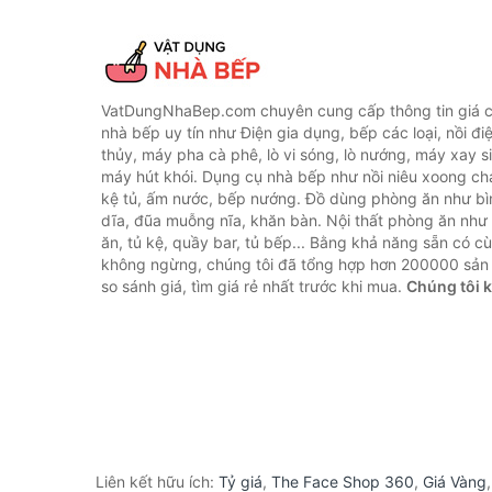
VatDungNhaBep.com chuyên cung cấp thông tin giá cả
nhà bếp uy tín như Điện gia dụng, bếp các loại, nồi điệ
thủy, máy pha cà phê, lò vi sóng, lò nướng, máy xay s
máy hút khói. Dụng cụ nhà bếp như nồi niêu xoong chả
kệ tủ, ấm nước, bếp nướng. Đồ dùng phòng ăn như bìn
dĩa, đũa muỗng nĩa, khăn bàn. Nội thất phòng ăn nh
ăn, tủ kệ, quầy bar, tủ bếp... Bằng khả năng sẵn có c
không ngừng, chúng tôi đã tổng hợp hơn 200000 sản
so sánh giá, tìm giá rẻ nhất trước khi mua.
Chúng tôi 
Liên kết hữu ích:
Tỷ giá
,
The Face Shop 360
,
Giá Vàng