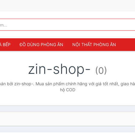
À BẾP
ĐỒ DÙNG PHÒNG ĂN
NỘI THẤT PHÒNG ĂN
zin-shop-
(0)
n bởi zin-shop-. Mua sản phẩm chính hãng với giá tốt nhất, giao hà
hộ COD