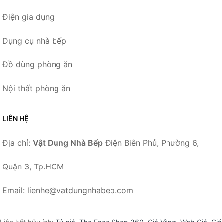
Điện gia dụng
Dụng cụ nhà bếp
Đồ dùng phòng ăn
Nội thất phòng ăn
LIÊN HỆ
Địa chỉ:
Vật Dụng Nhà Bếp
Điện Biên Phủ, Phường 6,
Quận 3, Tp.HCM
Email: lienhe@vatdungnhabep.com
Liên kết hữu ích:
Tỷ giá
,
The Face Shop 360
,
Giá Vàng
,
Web Giá
,
Giá