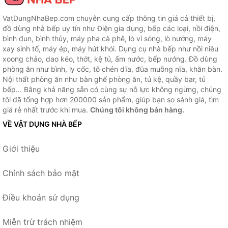
VatDungNhaBep.com chuyên cung cấp thông tin giá cả thiết bị,
đồ dùng nhà bếp uy tín như Điện gia dụng, bếp các loại, nồi điện,
bình đun, bình thủy, máy pha cà phê, lò vi sóng, lò nướng, máy
xay sinh tố, máy ép, máy hút khói. Dụng cụ nhà bếp như nồi niêu
xoong chảo, dao kéo, thớt, kệ tủ, ấm nước, bếp nướng. Đồ dùng
phòng ăn như bình, ly cốc, tô chén dĩa, đũa muỗng nĩa, khăn bàn.
Nội thất phòng ăn như bàn ghế phòng ăn, tủ kệ, quầy bar, tủ
bếp... Bằng khả năng sẵn có cùng sự nỗ lực không ngừng, chúng
tôi đã tổng hợp hơn 200000 sản phẩm, giúp bạn so sánh giá, tìm
giá rẻ nhất trước khi mua.
Chúng tôi không bán hàng.
VỀ VẬT DỤNG NHÀ BẾP
Giới thiệu
Chính sách bảo mật
Điều khoản sử dụng
Miễn trừ trách nhiệm