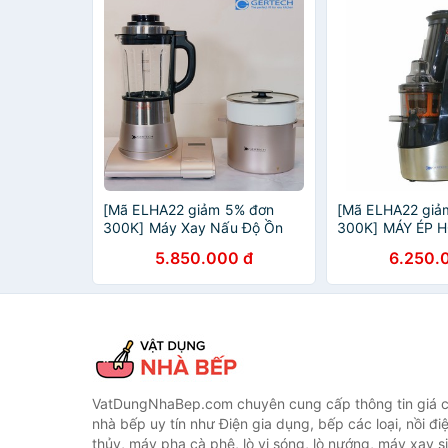
[Mã ELHA22 giảm 5% đơn
[Mã ELHA22 giả
300K] Máy Xay Nấu Độ Ồn
300K] MÁY ÉP 
Thấp Kết Hợp Nồi Nấu
CHẬM GERTECH
5.850.000 đ
6.250.
GERTECH GT-006
VatDungNhaBep.com chuyên cung cấp thông tin giá cả
nhà bếp uy tín như Điện gia dụng, bếp các loại, nồi điệ
thủy, máy pha cà phê, lò vi sóng, lò nướng, máy xay s