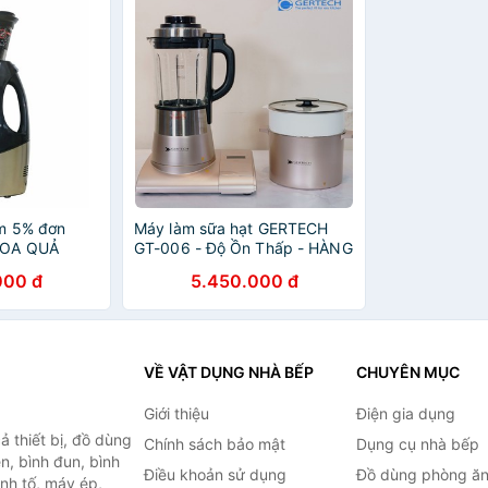
m 5% đơn
Máy làm sữa hạt GERTECH
HOA QUẢ
GT-006 - Độ Ồn Thấp - HÀNG
 GT-J203
CHÍNH HÃNG
000 đ
5.450.000 đ
VỀ VẬT DỤNG NHÀ BẾP
CHUYÊN MỤC
Giới thiệu
Điện gia dụng
 thiết bị, đồ dùng
Chính sách bảo mật
Dụng cụ nhà bếp
n, bình đun, bình
Điều khoản sử dụng
Đồ dùng phòng ă
inh tố, máy ép,