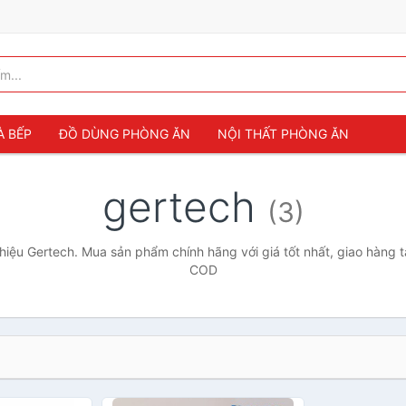
À BẾP
ĐỒ DÙNG PHÒNG ĂN
NỘI THẤT PHÒNG ĂN
gertech
(3)
iệu Gertech. Mua sản phẩm chính hãng với giá tốt nhất, giao hàng t
COD