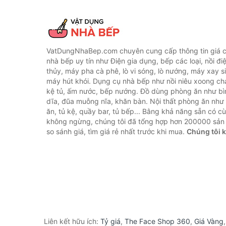
VatDungNhaBep.com chuyên cung cấp thông tin giá cả
nhà bếp uy tín như Điện gia dụng, bếp các loại, nồi điệ
thủy, máy pha cà phê, lò vi sóng, lò nướng, máy xay s
máy hút khói. Dụng cụ nhà bếp như nồi niêu xoong chả
kệ tủ, ấm nước, bếp nướng. Đồ dùng phòng ăn như bìn
dĩa, đũa muỗng nĩa, khăn bàn. Nội thất phòng ăn nh
ăn, tủ kệ, quầy bar, tủ bếp... Bằng khả năng sẵn có c
không ngừng, chúng tôi đã tổng hợp hơn 200000 sản
so sánh giá, tìm giá rẻ nhất trước khi mua.
Chúng tôi 
Liên kết hữu ích:
Tỷ giá
,
The Face Shop 360
,
Giá Vàng