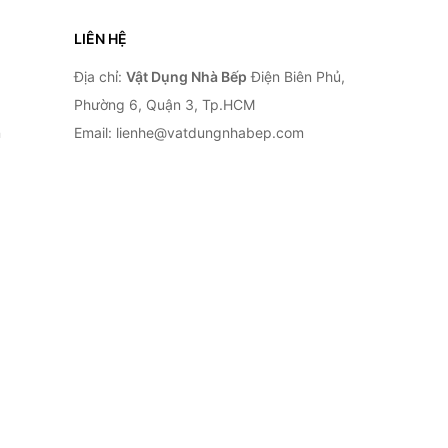
LIÊN HỆ
Địa chỉ:
Vật Dụng Nhà Bếp
Điện Biên Phủ,
Phường 6, Quận 3, Tp.HCM
n
Email: lienhe@vatdungnhabep.com