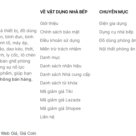
VỀ VẬT DỤNG NHÀ BẾP
CHUYÊN MỤC
Giới thiệu
Điện gia dụng
 thiết bị, đồ dùng
Chính sách bảo mật
Dụng cụ nhà bếp
n, bình đun, bình
Điều khoản sử dụng
Đồ dùng phòng ă
inh tố, máy ép,
o, dao kéo, thớt,
Miễn trừ trách nhiệm
Nội thất phòng ăn
h, ly cốc, tô chén
Danh mục
ư bàn ghế phòng
Danh sách nhãn hiệu
ùng sự nỗ lực
 phẩm, giúp bạn
Danh sách Nhà cung cấp
không bán hàng.
Danh sách từ khóa
Mã giảm giá Tiki
Mã giảm giá Lazada
Mã giảm giá Shopee
Liên hệ
,
Web Giá
,
Giá Coin