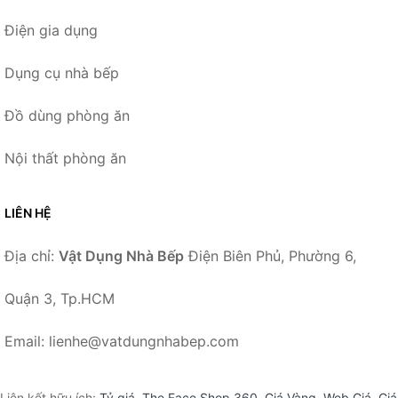
Điện gia dụng
Dụng cụ nhà bếp
Đồ dùng phòng ăn
Nội thất phòng ăn
LIÊN HỆ
Địa chỉ:
Vật Dụng Nhà Bếp
Điện Biên Phủ, Phường 6,
Quận 3, Tp.HCM
Email: lienhe@vatdungnhabep.com
Liên kết hữu ích:
Tỷ giá
,
The Face Shop 360
,
Giá Vàng
,
Web Giá
,
Giá