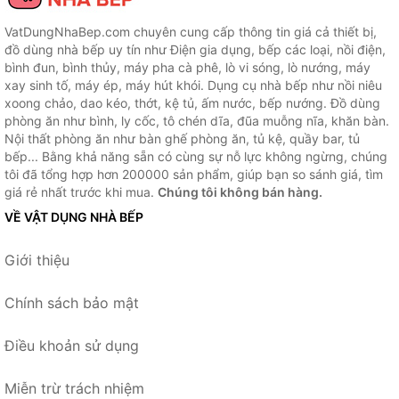
VatDungNhaBep.com chuyên cung cấp thông tin giá cả thiết bị,
đồ dùng nhà bếp uy tín như Điện gia dụng, bếp các loại, nồi điện,
bình đun, bình thủy, máy pha cà phê, lò vi sóng, lò nướng, máy
xay sinh tố, máy ép, máy hút khói. Dụng cụ nhà bếp như nồi niêu
xoong chảo, dao kéo, thớt, kệ tủ, ấm nước, bếp nướng. Đồ dùng
phòng ăn như bình, ly cốc, tô chén dĩa, đũa muỗng nĩa, khăn bàn.
Nội thất phòng ăn như bàn ghế phòng ăn, tủ kệ, quầy bar, tủ
bếp... Bằng khả năng sẵn có cùng sự nỗ lực không ngừng, chúng
tôi đã tổng hợp hơn 200000 sản phẩm, giúp bạn so sánh giá, tìm
giá rẻ nhất trước khi mua.
Chúng tôi không bán hàng.
VỀ VẬT DỤNG NHÀ BẾP
Giới thiệu
Chính sách bảo mật
Điều khoản sử dụng
Miễn trừ trách nhiệm