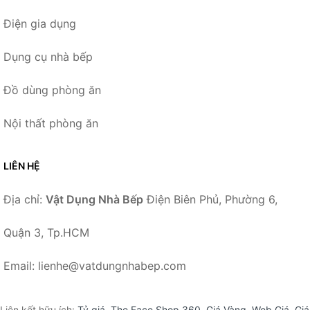
Điện gia dụng
Dụng cụ nhà bếp
Đồ dùng phòng ăn
Nội thất phòng ăn
LIÊN HỆ
Địa chỉ:
Vật Dụng Nhà Bếp
Điện Biên Phủ, Phường 6,
Quận 3, Tp.HCM
Email: lienhe@vatdungnhabep.com
Liên kết hữu ích:
Tỷ giá
,
The Face Shop 360
,
Giá Vàng
,
Web Giá
,
Giá