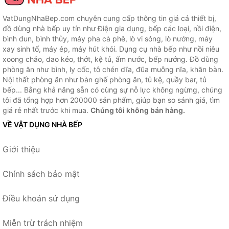
VatDungNhaBep.com chuyên cung cấp thông tin giá cả thiết bị,
đồ dùng nhà bếp uy tín như Điện gia dụng, bếp các loại, nồi điện,
bình đun, bình thủy, máy pha cà phê, lò vi sóng, lò nướng, máy
xay sinh tố, máy ép, máy hút khói. Dụng cụ nhà bếp như nồi niêu
xoong chảo, dao kéo, thớt, kệ tủ, ấm nước, bếp nướng. Đồ dùng
phòng ăn như bình, ly cốc, tô chén dĩa, đũa muỗng nĩa, khăn bàn.
Nội thất phòng ăn như bàn ghế phòng ăn, tủ kệ, quầy bar, tủ
bếp... Bằng khả năng sẵn có cùng sự nỗ lực không ngừng, chúng
tôi đã tổng hợp hơn 200000 sản phẩm, giúp bạn so sánh giá, tìm
giá rẻ nhất trước khi mua.
Chúng tôi không bán hàng.
VỀ VẬT DỤNG NHÀ BẾP
Giới thiệu
Chính sách bảo mật
Điều khoản sử dụng
Miễn trừ trách nhiệm