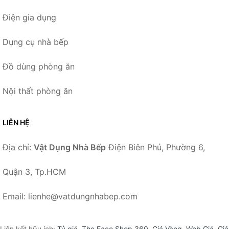
Điện gia dụng
Dụng cụ nhà bếp
Đồ dùng phòng ăn
Nội thất phòng ăn
LIÊN HỆ
Địa chỉ:
Vật Dụng Nhà Bếp
Điện Biên Phủ, Phường 6,
Quận 3, Tp.HCM
Email: lienhe@vatdungnhabep.com
Liên kết hữu ích:
Tỷ giá
,
The Face Shop 360
,
Giá Vàng
,
Web Giá
,
Giá