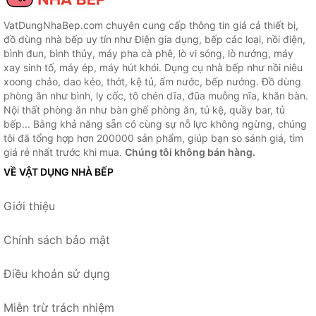
VatDungNhaBep.com chuyên cung cấp thông tin giá cả thiết bị,
đồ dùng nhà bếp uy tín như Điện gia dụng, bếp các loại, nồi điện,
bình đun, bình thủy, máy pha cà phê, lò vi sóng, lò nướng, máy
xay sinh tố, máy ép, máy hút khói. Dụng cụ nhà bếp như nồi niêu
xoong chảo, dao kéo, thớt, kệ tủ, ấm nước, bếp nướng. Đồ dùng
phòng ăn như bình, ly cốc, tô chén dĩa, đũa muỗng nĩa, khăn bàn.
Nội thất phòng ăn như bàn ghế phòng ăn, tủ kệ, quầy bar, tủ
bếp... Bằng khả năng sẵn có cùng sự nỗ lực không ngừng, chúng
tôi đã tổng hợp hơn 200000 sản phẩm, giúp bạn so sánh giá, tìm
giá rẻ nhất trước khi mua.
Chúng tôi không bán hàng.
VỀ VẬT DỤNG NHÀ BẾP
Giới thiệu
Chính sách bảo mật
Điều khoản sử dụng
Miễn trừ trách nhiệm