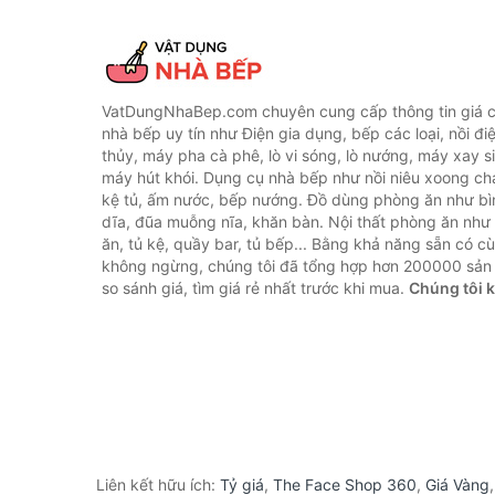
VatDungNhaBep.com chuyên cung cấp thông tin giá cả
nhà bếp uy tín như Điện gia dụng, bếp các loại, nồi điệ
thủy, máy pha cà phê, lò vi sóng, lò nướng, máy xay s
máy hút khói. Dụng cụ nhà bếp như nồi niêu xoong chả
kệ tủ, ấm nước, bếp nướng. Đồ dùng phòng ăn như bìn
dĩa, đũa muỗng nĩa, khăn bàn. Nội thất phòng ăn nh
ăn, tủ kệ, quầy bar, tủ bếp... Bằng khả năng sẵn có c
không ngừng, chúng tôi đã tổng hợp hơn 200000 sản
so sánh giá, tìm giá rẻ nhất trước khi mua.
Chúng tôi 
Liên kết hữu ích:
Tỷ giá
,
The Face Shop 360
,
Giá Vàng