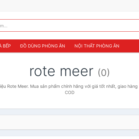
À BẾP
ĐỒ DÙNG PHÒNG ĂN
NỘI THẤT PHÒNG ĂN
rote meer
(0)
ệu Rote Meer. Mua sản phẩm chính hãng với giá tốt nhất, giao hàng 
COD