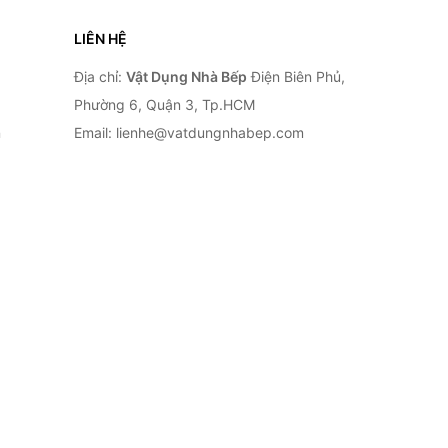
LIÊN HỆ
Địa chỉ:
Vật Dụng Nhà Bếp
Điện Biên Phủ,
Phường 6, Quận 3, Tp.HCM
n
Email: lienhe@vatdungnhabep.com