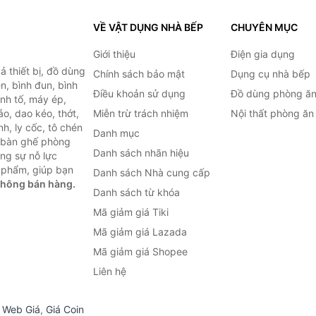
VỀ VẬT DỤNG NHÀ BẾP
CHUYÊN MỤC
Giới thiệu
Điện gia dụng
 thiết bị, đồ dùng
Chính sách bảo mật
Dụng cụ nhà bếp
n, bình đun, bình
Điều khoản sử dụng
Đồ dùng phòng ă
inh tố, máy ép,
o, dao kéo, thớt,
Miễn trừ trách nhiệm
Nội thất phòng ăn
h, ly cốc, tô chén
Danh mục
ư bàn ghế phòng
Danh sách nhãn hiệu
ùng sự nỗ lực
 phẩm, giúp bạn
Danh sách Nhà cung cấp
không bán hàng.
Danh sách từ khóa
Mã giảm giá Tiki
Mã giảm giá Lazada
Mã giảm giá Shopee
Liên hệ
,
Web Giá
,
Giá Coin